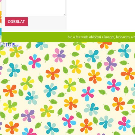
bio a fair trade oblečení z konopí, biobavlny 