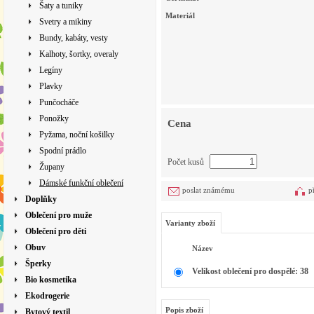
Šaty a tuniky
Materiál
Svetry a mikiny
Bundy, kabáty, vesty
Kalhoty, šortky, overaly
Legíny
Plavky
Punčocháče
Ponožky
Cena
Pyžama, noční košilky
Spodní prádlo
Počet kusů
Župany
Dámské funkční oblečení
poslat známému
p
Doplňky
Oblečení pro muže
Varianty zboží
Oblečení pro děti
Obuv
Název
Šperky
Velikost oblečení pro dospělé: 38
Bio kosmetika
Ekodrogerie
Popis zboží
Bytový textil