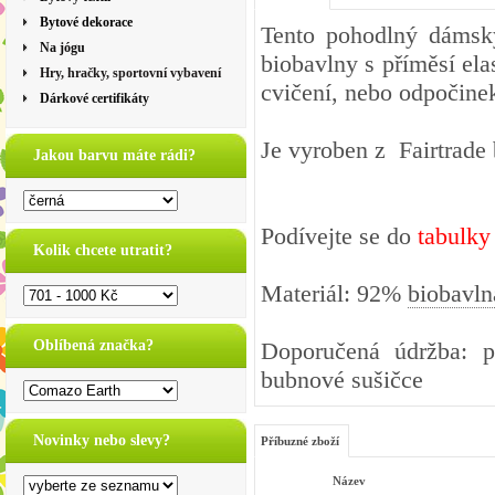
Bytové dekorace
Tento pohodlný dámský
Na jógu
biobavlny s příměsí ela
Hry, hračky, sportovní vybavení
cvičení, nebo odpočine
Dárkové certifikáty
Je vyroben z Fairtrade 
Jakou barvu máte rádi?
Podívejte se do
tabulky
Kolik chcete utratit?
Materiál: 92%
biobavln
Oblíbená značka?
Doporučená údržba: pe
bubnové sušičce
Novinky nebo slevy?
Příbuzné zboží
Název