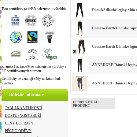
Tyto certifikáty (a další) naleznete u výrobků.
Dámské dlouhé legíny z bio 
Comazo Earth Dámské capri l
Comazo Earth Dámské legíny
ANNEDORE Dámské legíny z
Známka Fairtrade® se vztahuje na výrobky z
FT certifikovaných surovin.
Certifikáty se vztahují vždy na konkrétní
výrobek.
ANNEDORE Dámské legíny z 
Důležité informace
PŘEDCHOZÍ
PRODUKT
TABULKA VELIKOSTÍ
DOSTUPNOST ZBOŽÍ
CENY DOPRAVY
PÉČE O ODĚVY