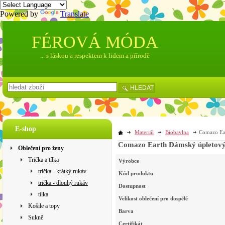
Powered by
Translate
FÉROVÁ MÓDA
... s láskou a respektem k lidem a přírodě
HLEDAT
E-shop
Materiál
Biobavlna
Comazo Ear
Comazo Earth Dámský úpletový t
Oblečení pro ženy
Trička a tílka
Výrobce
trička - krátký rukáv
Kód produktu
trička - dlouhý rukáv
Dostupnost
tílka
Velikost oblečení pro dospělé
Košile a topy
Barva
Sukně
Certifikát