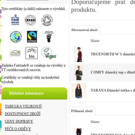
Doporučujeme prát d
produktu.
Tyto certifikáty (a další) naleznete u výrobků.
Alternativní zboží
Název
TRUENORTH W´S dámské tri
Známka Fairtrade® se vztahuje na výrobky z
FT certifikovaných surovin.
COMFY dámský top s dlouhým
Certifikáty se vztahují vždy na konkrétní
výrobek.
TARANA Dámské tričko s dl
Důležité informace
TABULKA VELIKOSTÍ
Příbuzné zboží
DOSTUPNOST ZBOŽÍ
CENY DOPRAVY
Název
PÉČE O ODĚVY