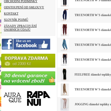
TRUENORTH W´S dámské kalh
OBCHODNÍ PODMÍNKY
ODSTOUPENÍ OD SMLOUVY
KONTAKT
TRUENORTH W´S dámské kal
SLOVNÍK POJMŮ
ZÁSADY ZPRACOVÁNÍ
OSOBNÍCH ÚDAJŮ
TRUENORTH W´S dámské kal
TRUENORTH W´S dámské kalh
TRUENORTH W´S dámské leg
FEELFREE dámské tepláky z
TRUENORTH W´S dámské kalh
JOGGING dámské tepláky z b