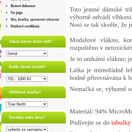
Bytové dekorace
Toto jemné dámské tri
Na jógu
výborně odvádí vlhkost
Hry, hračky, sportovní vybavení
Nosí se tak skvěle, že je
Dárkové certifikáty
Modalové vlákno, kon
Jakou barvu máte rádi?
rozpuštěno v netoxické
Je to unikátní vlákno; 
Kolik chcete utratit?
Látka je mimořádně le
hodně přirovnávána k h
Nemačká se, výborně o
Oblíbená značka?
Materiál: 94% MicroMo
Novinky nebo slevy?
Podívejte se do
tabulky