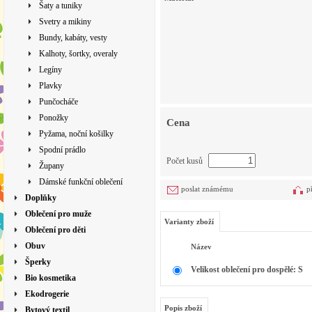
Šaty a tuniky
Svetry a mikiny
Bundy, kabáty, vesty
Kalhoty, šortky, overaly
Legíny
Plavky
Punčocháče
Ponožky
Cena
Pyžama, noční košilky
Spodní prádlo
Počet kusů
Župany
Dámské funkční oblečení
poslat známému
p
Doplňky
Oblečení pro muže
Varianty zboží
Oblečení pro děti
Obuv
Název
Šperky
Velikost oblečení pro dospělé: S
Bio kosmetika
Ekodrogerie
Popis zboží
Bytový textil