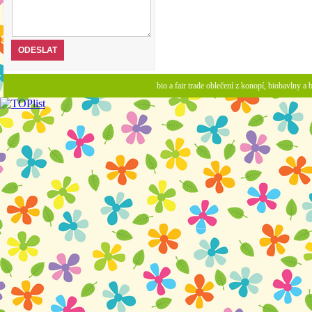
bio a fair trade oblečení z konopí, biobavlny 