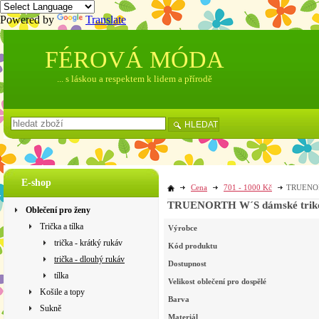
Powered by
Translate
FÉROVÁ MÓDA
... s láskou a respektem k lidem a přírodě
HLEDAT
E-shop
Cena
701 - 1000 Kč
TRUENORT
TRUENORTH W´S dámské triko s
Oblečení pro ženy
Trička a tílka
Výrobce
trička - krátký rukáv
Kód produktu
trička - dlouhý rukáv
Dostupnost
tílka
Velikost oblečení pro dospělé
Košile a topy
Barva
Sukně
Materiál