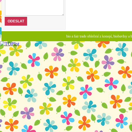
bio a fair trade oblečení z konopí, biobavlny 