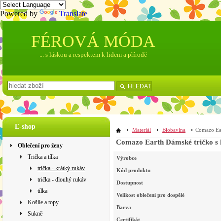
Powered by
Translate
FÉROVÁ MÓDA
... s láskou a respektem k lidem a přírodě
HLEDAT
E-shop
Materiál
Biobavlna
Comazo Ear
Comazo Earth Dámské tričko s k
Oblečení pro ženy
Trička a tílka
Výrobce
trička - krátký rukáv
Kód produktu
trička - dlouhý rukáv
Dostupnost
tílka
Velikost oblečení pro dospělé
Košile a topy
Barva
Sukně
Certifikát