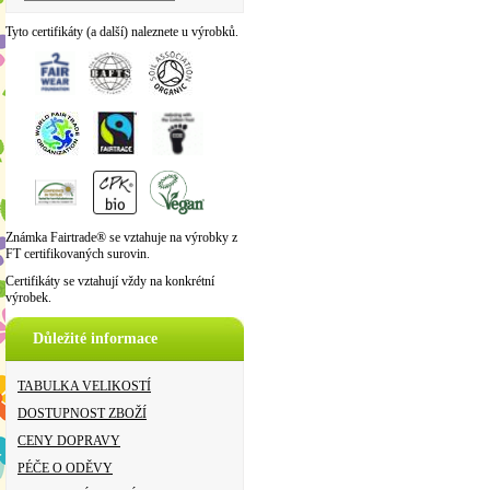
Tyto certifikáty (a další) naleznete u výrobků.
Známka Fairtrade® se vztahuje na výrobky z
FT certifikovaných surovin.
Certifikáty se vztahují vždy na konkrétní
výrobek.
Důležité informace
TABULKA VELIKOSTÍ
DOSTUPNOST ZBOŽÍ
CENY DOPRAVY
PÉČE O ODĚVY