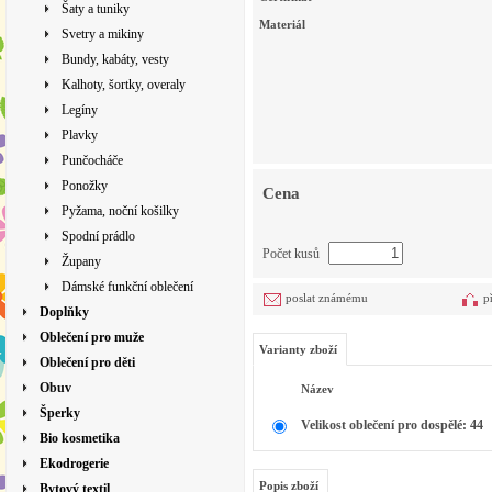
Šaty a tuniky
Materiál
Svetry a mikiny
Bundy, kabáty, vesty
Kalhoty, šortky, overaly
Legíny
Plavky
Punčocháče
Ponožky
Cena
Pyžama, noční košilky
Spodní prádlo
Počet kusů
Župany
Dámské funkční oblečení
poslat známému
p
Doplňky
Oblečení pro muže
Varianty zboží
Oblečení pro děti
Obuv
Název
Šperky
Velikost oblečení pro dospělé: 44
Bio kosmetika
Ekodrogerie
Popis zboží
Bytový textil