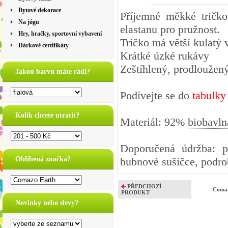
Bytové dekorace
Příjemné měkké tričko
Na jógu
elastanu pro pružnost.
Hry, hračky, sportovní vybavení
Tričko má větší kulatý v
Dárkové certifikáty
Krátké úzké rukávy
Zeštíhlený, prodloužený
Jakou barvu máte rádi?
Podívejte se do
tabulky
Kolik chcete utratit?
Materiál: 92%
biobavln
Doporučená údržba: pe
Oblíbená značka?
bubnové sušičce, podrob
PŘEDCHOZÍ
Comaz
PRODUKT
Novinky nebo slevy?