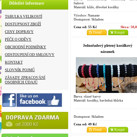
Důležité informace
fialová
Materiál: kůže, dřevěné korálky
Výrobce:
Namaste
TABULKA VELIKOSTÍ
Dostupnost:
Skladem
DOSTUPNOST ZBOŽÍ
Cena od:
55 Kč
Sleva:
50,
CENY DOPRAVY
Detail
Koupit
PÉČE O ODĚVY
Jednořadový pletený korálkový
OBCHODNÍ PODMÍNKY
náramek
ODSTOUPENÍ OD SMLOUVY
KONTAKT
SLOVNÍK POJMŮ
ZÁSADY ZPRACOVÁNÍ
OSOBNÍCH ÚDAJŮ
Barva: různé barvy
Materiál: korálky, bavlněná šňůrka
Dostupnost:
Skladem
Cena od:
49 Kč
Detail
Koupit