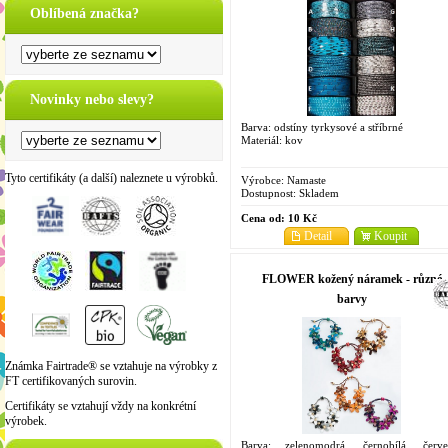
Oblíbená značka?
Novinky nebo slevy?
Barva: odstíny tyrkysové a stříbrné
Materiál: kov
Tyto certifikáty (a další) naleznete u výrobků.
Výrobce:
Namaste
Dostupnost:
Skladem
Cena od:
10 Kč
Detail
Koupit
FLOWER kožený náramek - různé
barvy
Známka Fairtrade® se vztahuje na výrobky z
FT certifikovaných surovin.
Certifikáty se vztahují vždy na konkrétní
výrobek.
Barva: zelenomodrá, černobílá, červe