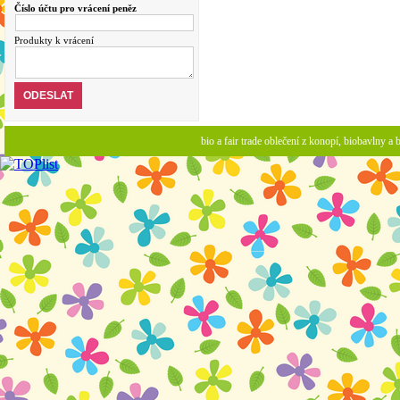
Číslo účtu pro vrácení peněz
Produkty k vrácení
bio a fair trade oblečení z konopí, biobavlny 