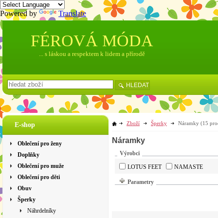
Powered by
Translate
FÉROVÁ MÓDA
... s láskou a respektem k lidem a přírodě
HLEDAT
Zboží
Šperky
Náramky
(15 pro
E-shop
Náramky
Oblečení pro ženy
Výrobci
Doplňky
Oblečení pro muže
LOTUS FEET
NAMASTE
Oblečení pro děti
Parametry
Obuv
Šperky
Náhrdelníky