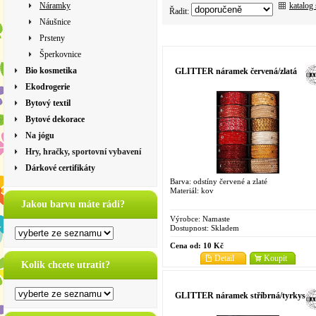
katalog
Náramky
Řadit:
Náušnice
Prsteny
Šperkovnice
Bio kosmetika
GLITTER náramek červená/zlatá
Ekodrogerie
Bytový textil
Bytové dekorace
Na jógu
Hry, hračky, sportovní vybavení
Dárkové certifikáty
Barva: odstíny červené a zlaté
Materiál: kov
Jakou barvu máte rádi?
Výrobce:
Namaste
Dostupnost:
Skladem
Cena od:
10 Kč
Detail
Koupit
Kolik chcete utratit?
GLITTER náramek stříbrná/tyrkysov