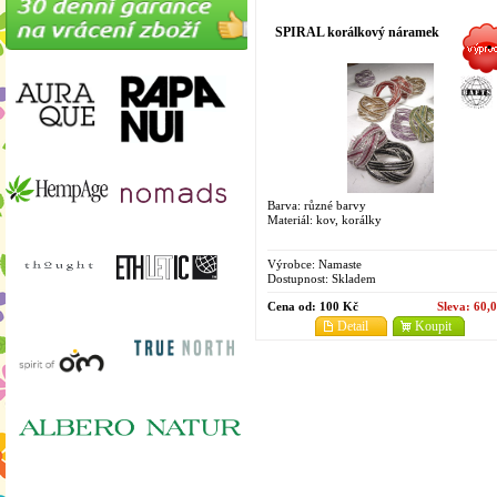
SPIRAL korálkový náramek
Barva: různé barvy
Materiál: kov, korálky
Výrobce:
Namaste
Dostupnost:
Skladem
Cena od:
100 Kč
Sleva:
60,
Detail
Koupit