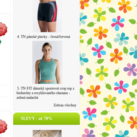
 -
4. TN pánské plavky - černá/červená
5. TN FIT dámský sportovní crop top z
biobavlny a recyklovaného elastanu -
zelená malachit
Zobraz všechny
SLEVY - až 70%
 -