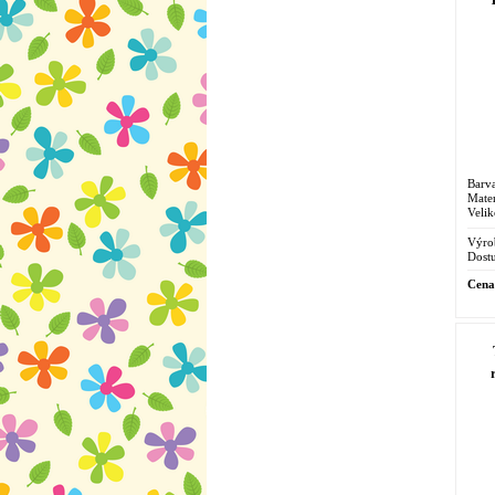
Barv
Mater
Velik
Výro
Dostu
Cena