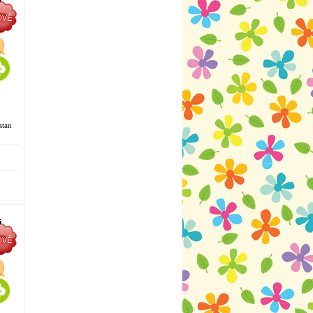
i
stan
i
á