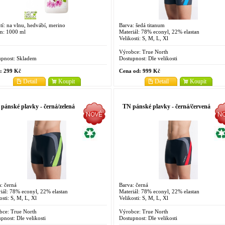
tí: na vlnu, hedvábí, merino
Barva: šedá titanum
m: 1000 ml
Materiál: 78% econyl, 22% elastan
Velikosti: S, M, L, Xl
Výrobce:
True North
pnost:
Skladem
Dostupnost:
Dle velikosti
:
299 Kč
Cena od:
999 Kč
Detail
Koupit
Detail
Koupit
pánské plavky - černá/zelená
TN pánské plavky - černá/červená
: černá
Barva: černá
iál: 78% econyl, 22% elastan
Materiál: 78% econyl, 22% elastan
osti: S, M, L, Xl
Velikosti: S, M, L, Xl
bce:
True North
Výrobce:
True North
pnost:
Dle velikosti
Dostupnost:
Dle velikosti