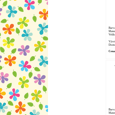
Barva
Mater
Velik
Výro
Dostu
Cena
Barv
Mater