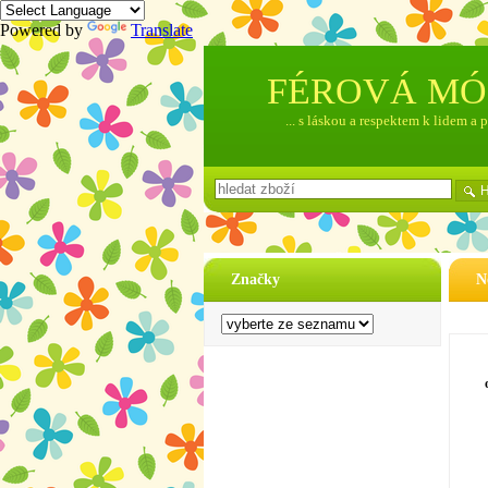
Powered by
Translate
FÉROVÁ M
... s láskou a respektem k lidem a 
Značky
N