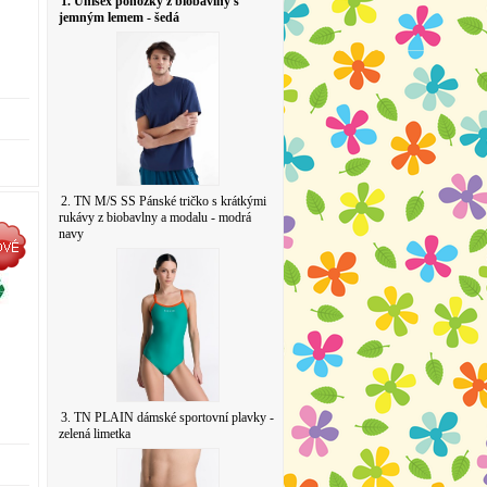
1. Unisex ponožky z biobavlny s
jemným lemem - šedá
2. TN M/S SS Pánské tričko s krátkými
rukávy z biobavlny a modalu - modrá
navy
3. TN PLAIN dámské sportovní plavky -
zelená limetka