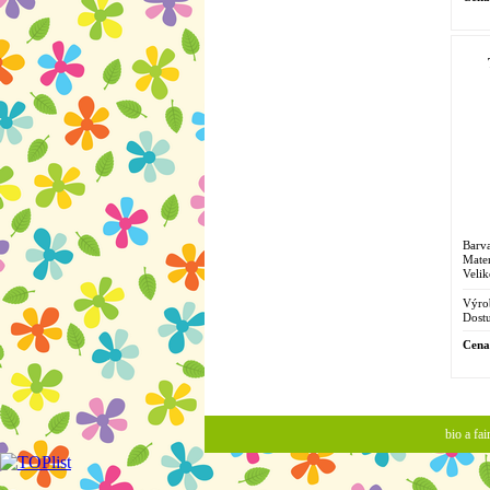
Barva
Mater
Velik
Výro
Dostu
Cena
bio a fa