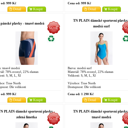
 od:
999 Kč
Cena od:
999 Kč
Detail
Koupit
Detail
Koupit
TN PLAIN dámské sportovní plavky
pánské plavky - tmavě modrá
modrá surf
a: tmavě modrá
Barva: modrá surf
iál: 78% econyl, 22% elastan
Materiál: 78% econyl, 22% elastan
osti: S, M, L, Xl
Velikosti: S, M, L, Xl
bce:
True North
Výrobce:
True North
pnost:
Dle velikosti
Dostupnost:
Dle velikosti
 od:
999 Kč
Cena od:
1 290 Kč
Detail
Koupit
Detail
Koupit
N PLAIN dámské sportovní plavky -
TN PLAIN dámské sportovní plavky
zelená limetka
tmavě modrá