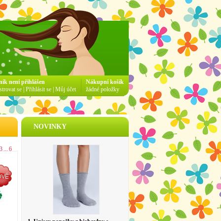
ník není přihlášen
Nákupní košík
strovat se
|
Přihlásit se
|
Můj účet
žádné položky
NOVINKY
3
...
6