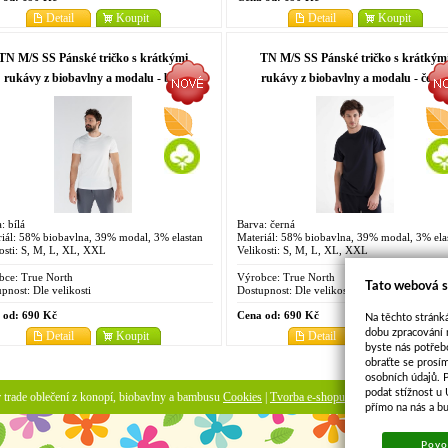
Detail
Koupit
Detail
Koupit
TN M/S SS Pánské tričko s krátkými
TN M/S SS Pánské tričko s krátkým
rukávy z biobavlny a modalu - bílá
rukávy z biobavlny a modalu - čern
: bílá
Barva: černá
iál: 58% biobavlna, 39% modal, 3% elastan
Materiál: 58% biobavlna, 39% modal, 3% ela
osti: S, M, L, XL, XXL
Velikosti: S, M, L, XL, XXL
bce:
True North
Výrobce:
True North
Tato webová s
pnost:
Dle velikosti
Dostupnost:
Dle velikosti
 od:
690 Kč
Cena od:
690 Kč
Na těchto stránká
dobu zpracování 
Detail
Koupit
Detail
Koupit
byste nás potřeb
obraťte se prosí
1
2
osobních údajů. 
podat stížnost u
ir trade oblečení z konopí, biobavlny a bambusu
Cookies
|
Tvorba e-shopu
-
pronájem e-shopu
přímo na nás a b
Povol