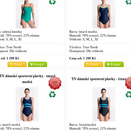
: zelená limetka
Barva: tmavě modrá
iál: 78% econyl, 22% elastan
Materiál: 78% econyl, 22% elastan
osti: S, M, L, Xl
Velikosti: S, M, L, Xl
bce:
True North
Výrobce:
True North
pnost:
Dle velikosti
Dostupnost:
Dle velikosti
 od:
1 290 Kč
Cena od:
1 290 Kč
Detail
Koupit
Detail
Koupit
TN dámské sportovní plavky - tmavě
TN dámské sportovní plavky - černá
modrá
a: tmavě modrá
Barva: černá/modrá
iál: 78% econyl, 22% elastan
Materiál: 78% econyl, 22% elastan