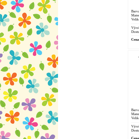
Barva
Mater
Velik
Výro
Dostu
Cena
Barva
Mater
Velik
Výro
Dostu
Cena