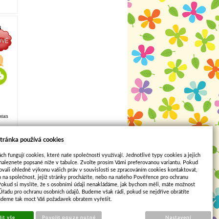
i
á
stan
tránka používá cookies
ch fungují cookies, které naše společnosti využívají. Jednotlivé typy cookies a jejich
naleznete popsané níže v tabulce. Zvolte prosím Vámi preferovanou variantu. Pokud
ovali ohledně výkonu vašich práv v souvislosti se zpracováním cookies kontaktovat,
m na společnost, jejíž stránky procházíte, nebo na našeho Pověřence pro ochranu
3
...
6
Pokud si myslíte, že s osobními údaji nenakládáme, jak bychom měli, máte možnost
 Úřadu pro ochranu osobních údajů. Budeme však rádi, pokud se nejdříve obrátíte
Sun-shop
udeme tak moct Váš požadavek obratem vyřešit.
it vše
Povolit pouze nutné
Nastavení