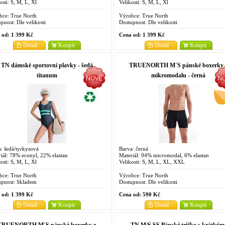
osti: S, M, L, Xl
Velikosti: S, M, L, Xl
bce:
True North
Výrobce:
True North
pnost:
Dle velikosti
Dostupnost:
Dle velikosti
 od:
1 399 Kč
Cena od:
1 399 Kč
Detail
Koupit
Detail
Koupit
TN dámské sportovní plavky - šedá
TRUENORTH M´S pánské boxerky 
titanum
mikromodalu - černá
: šedá/tyrkysová
Barva: černá
iál: 78% econyl, 22% elastan
Materiál: 94% micromodal, 6% elastan
osti: S, M, L, Xl
Velikosti: S, M, L, XL, XXL
bce:
True North
Výrobce:
True North
pnost:
Skladem
Dostupnost:
Dle velikosti
 od:
1 399 Kč
Cena od:
590 Kč
Detail
Koupit
Detail
Koupit