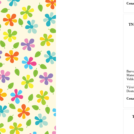
Cena
TN 
Barv
Mater
Velik
Výro
Dostu
Cena
T