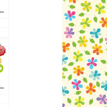
stan
i
á
stan