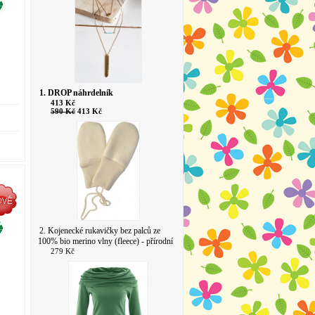
1. DROP náhrdelník
413 Kč
590 Kč
413 Kč
2. Kojenecké rukavičky bez palců ze
100% bio merino vlny (fleece) - přírodní
279 Kč