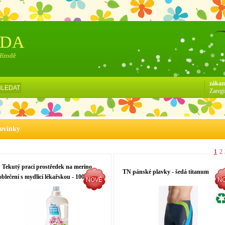
ÓDA
přírodě
zákaz
HLEDAT
Zaregi
ovinky
1
2
Tekutý prací prostředek na merino
TN pánské plavky - šedá titanum
oblečení s mydlicí lékařskou - 1000 ml