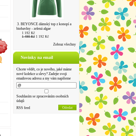
3. BEYONCE dámský top z konopí a
biobavlny - zelená algae
1 192 Kč
1 490 Kč
1 192 Kč
z
Zobraz všechny
Novinky na email
Chcete vědět, co je nového, jaké máme
nové kolekce a slevy? Zadejte svoji
emailovou adresu a my vám napíšeme
Souhlasím se zpracováním osobních
údajů
RSS feed
Odeslat