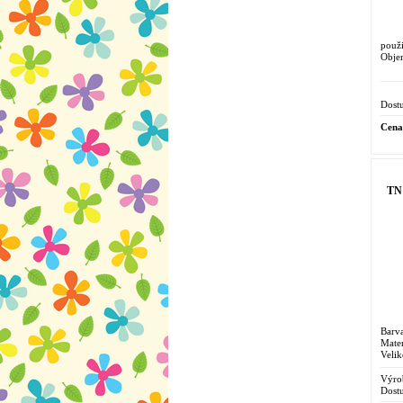
použi
Obje
Dostu
Cena
TN 
Barva
Mater
Velik
Výro
Dostu