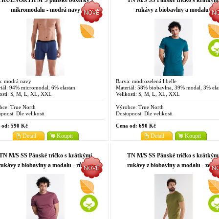
TRUENORTH M´S pánské boxerky z
TN M/S SS Pánské tričko s krátkým
mikromodalu - modrá navy
rukávy z biobavlny a modalu -
modrozelená libelle
a: modrá navy
Barva: modrozelená libelle
iál: 94% micromodal, 6% elastan
Materiál: 58% biobavlna, 39% modal, 3% ela
osti: S, M, L, XL, XXL
Velikosti: S, M, L, XL, XXL
bce:
True North
Výrobce:
True North
pnost:
Dle velikosti
Dostupnost:
Dle velikosti
 od:
590 Kč
Cena od:
690 Kč
Detail
Koupit
Detail
Koupit
TN M/S SS Pánské tričko s krátkými
TN M/S SS Pánské tričko s krátkým
rukávy z biobavlny a modalu - růžová
rukávy z biobavlny a modalu - zelen
nocturne
olivová