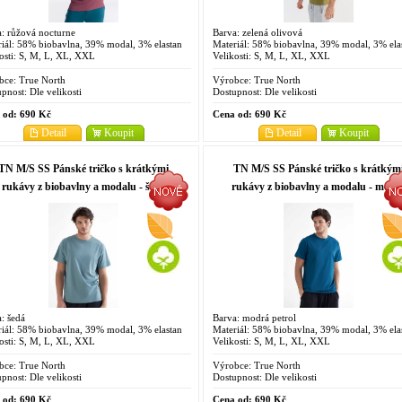
: růžová nocturne
Barva: zelená olivová
iál: 58% biobavlna, 39% modal, 3% elastan
Materiál: 58% biobavlna, 39% modal, 3% ela
osti: S, M, L, XL, XXL
Velikosti: S, M, L, XL, XXL
bce:
True North
Výrobce:
True North
pnost:
Dle velikosti
Dostupnost:
Dle velikosti
 od:
690 Kč
Cena od:
690 Kč
Detail
Koupit
Detail
Koupit
TN M/S SS Pánské tričko s krátkými
TN M/S SS Pánské tričko s krátkým
rukávy z biobavlny a modalu - šedá
rukávy z biobavlny a modalu - modr
petrol
: šedá
Barva: modrá petrol
iál: 58% biobavlna, 39% modal, 3% elastan
Materiál: 58% biobavlna, 39% modal, 3% ela
osti: S, M, L, XL, XXL
Velikosti: S, M, L, XL, XXL
bce:
True North
Výrobce:
True North
pnost:
Dle velikosti
Dostupnost:
Dle velikosti
 od:
690 Kč
Cena od:
690 Kč