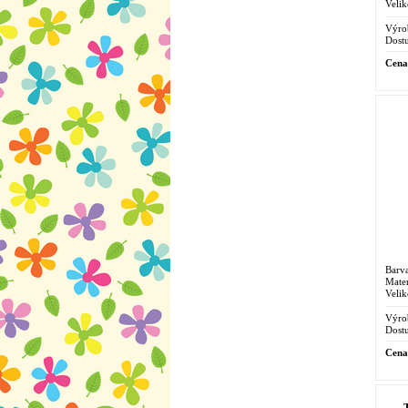
Velik
Výro
Dostu
Cena
Barva
Mater
Velik
Výro
Dostu
Cena