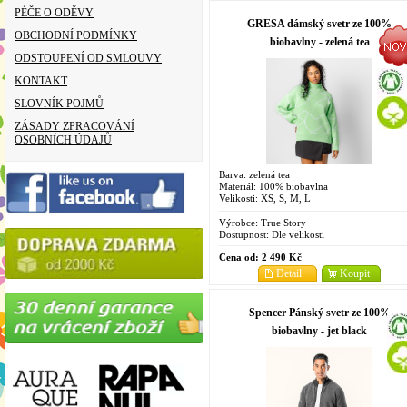
PÉČE O ODĚVY
GRESA dámský svetr ze 100%
OBCHODNÍ PODMÍNKY
biobavlny - zelená tea
ODSTOUPENÍ OD SMLOUVY
KONTAKT
SLOVNÍK POJMŮ
ZÁSADY ZPRACOVÁNÍ
OSOBNÍCH ÚDAJŮ
Barva: zelená tea
Materiál: 100% biobavlna
Velikosti: XS, S, M, L
Výrobce:
True Story
Dostupnost:
Dle velikosti
Cena od:
2 490 Kč
Detail
Koupit
Spencer Pánský svetr ze 100%
biobavlny - jet black