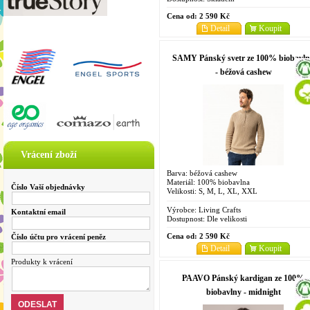
Cena od:
2 590 Kč
Detail
Koupit
SAMY Pánský svetr ze 100% biobavl
- béžová cashew
Vrácení zboží
Barva: béžová cashew
Materiál: 100% biobavlna
Číslo Vaší objednávky
Velikosti: S, M, L, XL, XXL
Výrobce:
Living Crafts
Kontaktní email
Dostupnost:
Dle velikosti
Cena od:
2 590 Kč
Číslo účtu pro vrácení peněz
Detail
Koupit
Produkty k vrácení
PAAVO Pánský kardigan ze 100%
biobavlny - midnight