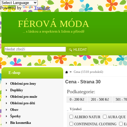
Powered by
Translate
FÉROVÁ MÓDA
... s láskou a respektem k lidem a přírodě
HLEDAT
Cena
(1510 produktů)
E-shop
Cena
- Strana 30
Oblečení pro ženy
Doplňky
Podkategorie:
Oblečení pro muže
0 - 200 Kč
201 - 500 Kč
501 - 7
Oblečení pro děti
Výrobci
Obuv
Šperky
ALBERO NATUR
AURA QUE
Bio kosmetika
CONTINENTAL CLOTHING
E