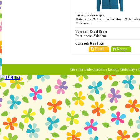
Barva: modrá acqua
Materiál: 70% bio merino vlna, 28% hedvá
2% elastan
Velikosti: S, M, L, XL, XXL
Výrobce:
Engel Sport
Dostupnost:
Skladem
Cena od:
6 999 Kč
Detail
Koupit
bio a fair trade oblečení z konopí, biobavlny 