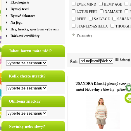
Ekodrogerie
EVER MIND
HEMP AGE
Bytový textil
LOTUS FEET
NAMASTE
Bytové dekorace
REIFF
SALVAGE
SARAN
Na jógu
STANLEY&STELLA
THOUGH
Hry, hračky, sportovní vybavení
Parametry
Dárkové certifikáty
Jakou barvu máte rádi?
katalog
Řadit:
Kolik chcete utratit?
USANDRA Dámský pletený svetr ze
směsi biobavlny a biovlny - přírodní
Oblíbená značka?
Novinky nebo slevy?