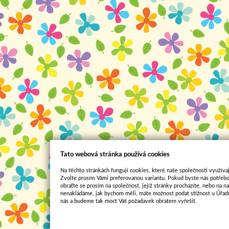
Tato webová stránka používá cookies
Na těchto stránkách fungují cookies, které naše společnosti využívaj
Zvolte prosím Vámi preferovanou variantu. Pokud byste nás potřebo
obraťte se prosím na společnost, jejíž stránky procházíte, nebo na 
nenakládáme, jak bychom měli, máte možnost podat stížnost u Úřadu
nás a budeme tak moct Váš požadavek obratem vyřešit.