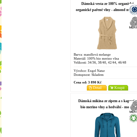
Dámská vesta ze 100% organické
organické pařené vlny - almond melan
Barva: mandlová melange
Materiál: 100% bio merino vlna
Velikosti: 34/36, 38/40, 42/44, 46/48
Výrobce:
Engel Natur
Dostupnost:
Skladem
Cena od:
3 890 Kč
Detail
Koupit
Dámská mikina ze zipem a s kapucí z
bio merino vlny a hedvábí - modrá
acqua