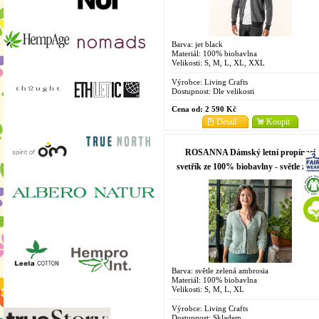
Barva: jet black
Materiál: 100% biobavlna
Velikosti: S, M, L, XL, XXL
Výrobce:
Living Crafts
Dostupnost:
Dle velikosti
Cena od:
2 590 Kč
Detail
Koupit
ROSANNA Dámský letní propínací
svetřík ze 100% biobavlny - světle zele
ambrosia
Barva: světle zelená ambrosia
Materiál: 100% biobavlna
Velikosti: S, M, L, XL
Výrobce:
Living Crafts
Dostupnost:
Skladem