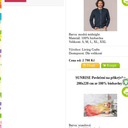
Barva: modrá midnight
Materiál: 100% biobavlna
Velikosti: S, M, L, XL, XXL
Výrobce:
Living Crafts
Dostupnost:
Dle velikosti
Cena od:
2 790 Kč
Detail
Koupit
SUNRISE Povlečení na přikrývku
200x220 cm ze 100% biobavlny s
růženínem - oranžová
Barva: oranžová