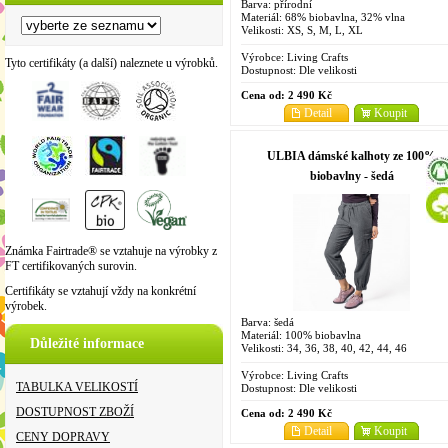
Barva: přírodní
Materiál: 68% biobavlna, 32% vlna
Velikosti: XS, S, M, L, XL
Výrobce:
Living Crafts
Tyto certifikáty (a další) naleznete u výrobků.
Dostupnost:
Dle velikosti
Cena od:
2 490 Kč
Detail
Koupit
ULBIA dámské kalhoty ze 100%
biobavlny - šedá
Známka Fairtrade® se vztahuje na výrobky z
FT certifikovaných surovin.
Certifikáty se vztahují vždy na konkrétní
výrobek.
Barva: šedá
Materiál: 100% biobavlna
Důležité informace
Velikosti: 34, 36, 38, 40, 42, 44, 46
Výrobce:
Living Crafts
TABULKA VELIKOSTÍ
Dostupnost:
Dle velikosti
DOSTUPNOST ZBOŽÍ
Cena od:
2 490 Kč
Detail
Koupit
CENY DOPRAVY