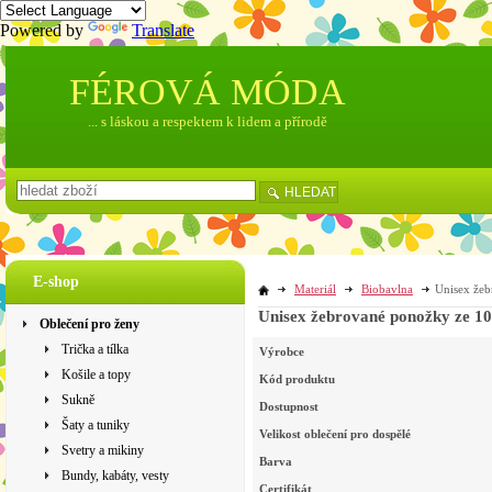
Powered by
Translate
FÉROVÁ MÓDA
... s láskou a respektem k lidem a přírodě
HLEDAT
E-shop
Materiál
Biobavlna
Unisex žeb
Unisex žebrované ponožky ze 10
Oblečení pro ženy
Trička a tílka
Výrobce
Košile a topy
Kód produktu
Sukně
Dostupnost
Šaty a tuniky
Velikost oblečení pro dospělé
Svetry a mikiny
Barva
Bundy, kabáty, vesty
Certifikát