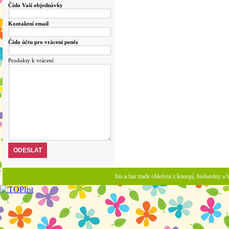
Číslo Vaší objednávky
Kontaktní email
Číslo účtu pro vrácení peněz
Produkty k vrácení
bio a fair trade oblečení z konopí, biobavlny 