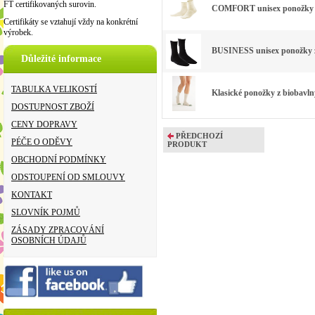
FT certifikovaných surovin.
COMFORT unisex ponožky z 
Certifikáty se vztahují vždy na konkrétní
výrobek.
BUSINESS unisex ponožky z 
Důležité informace
TABULKA VELIKOSTÍ
Klasické ponožky z biobavln
DOSTUPNOST ZBOŽÍ
CENY DOPRAVY
PŘEDCHOZÍ
PÉČE O ODĚVY
PRODUKT
OBCHODNÍ PODMÍNKY
ODSTOUPENÍ OD SMLOUVY
KONTAKT
SLOVNÍK POJMŮ
ZÁSADY ZPRACOVÁNÍ
OSOBNÍCH ÚDAJŮ