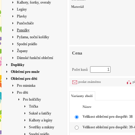
Kalhoty, šortky, overaly
Materiál
Legíny
Plavky
Punčocháče
Ponožky
Pyžama, noční košilky
Spodní prádlo
Župany
Cena
Dámské funkční oblečení
Doplňky
Počet kusů
Oblečení pro muže
Oblečení pro děti
poslat známému
p
Pro miminka
Pro děti
Varianty zboží
Pro holčičky
Trička
Název
Sukně a šatičky
Velikost oblečení pro dospělé: 38
Kalhoty a legíny
Svetříky a mikiny
Velikost oblečení pro dospělé: 39-
Spodní prádlo