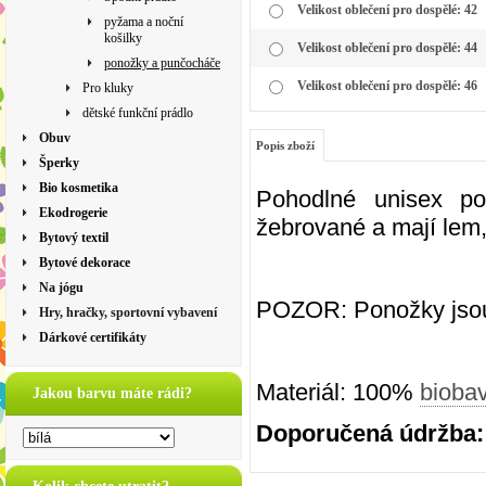
Velikost oblečení pro dospělé: 42
pyžama a noční
košilky
Velikost oblečení pro dospělé: 44
ponožky a punčocháče
Velikost oblečení pro dospělé: 46
Pro kluky
dětské funkční prádlo
Obuv
Popis zboží
Šperky
Bio kosmetika
Pohodlné unisex p
Ekodrogerie
žebrované a mají lem,
Bytový textil
Bytové dekorace
Na jógu
POZOR: Ponožky jsou v
Hry, hračky, sportovní vybavení
Dárkové certifikáty
Materiál: 100%
bioba
Jakou barvu máte rádi?
Doporučená údržba