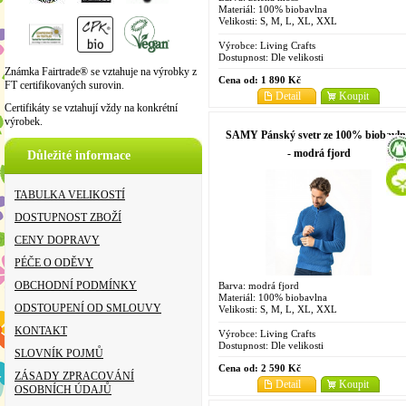
Materiál: 100% biobavlna
Velikosti: S, M, L, XL, XXL
Výrobce:
Living Crafts
Dostupnost:
Dle velikosti
Známka Fairtrade® se vztahuje na výrobky z
Cena od:
1 890 Kč
FT certifikovaných surovin.
Detail
Koupit
Certifikáty se vztahují vždy na konkrétní
výrobek.
SAMY Pánský svetr ze 100% biobavl
- modrá fjord
Důležité informace
TABULKA VELIKOSTÍ
DOSTUPNOST ZBOŽÍ
CENY DOPRAVY
PÉČE O ODĚVY
OBCHODNÍ PODMÍNKY
Barva: modrá fjord
Materiál: 100% biobavlna
ODSTOUPENÍ OD SMLOUVY
Velikosti: S, M, L, XL, XXL
KONTAKT
Výrobce:
Living Crafts
Dostupnost:
Dle velikosti
SLOVNÍK POJMŮ
Cena od:
2 590 Kč
ZÁSADY ZPRACOVÁNÍ
Detail
Koupit
OSOBNÍCH ÚDAJŮ