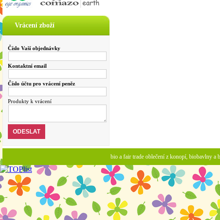
Vrácení zboží
Číslo Vaší objednávky
Kontaktní email
Číslo účtu pro vrácení peněz
Produkty k vrácení
bio a fair trade oblečení z konopí, biobavlny 