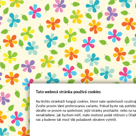
Tato webová stránka používá cookies
Na těchto stránkách fungují cookies, které naše společnosti využívaj
Zvolte prosím Vámi preferovanou variantu. Pokud byste nás potřebo
obraťte se prosím na společnost, jejíž stránky procházíte, nebo na 
nenakládáme, jak bychom měli, máte možnost podat stížnost u Úřadu
nás a budeme tak moct Váš požadavek obratem vyřešit.