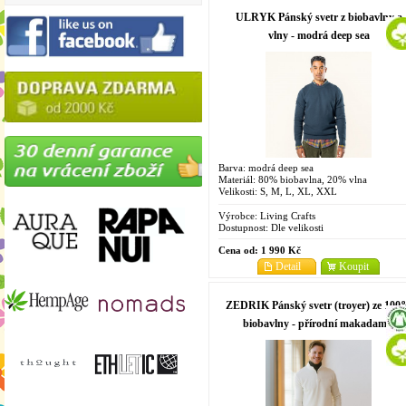
ULRYK Pánský svetr z biobavlny a
vlny - modrá deep sea
Barva: modrá deep sea
Materiál: 80% biobavlna, 20% vlna
Velikosti: S, M, L, XL, XXL
Výrobce:
Living Crafts
Dostupnost:
Dle velikosti
Cena od:
1 990 Kč
Detail
Koupit
ZEDRIK Pánský svetr (troyer) ze 10
biobavlny - přírodní makadamia