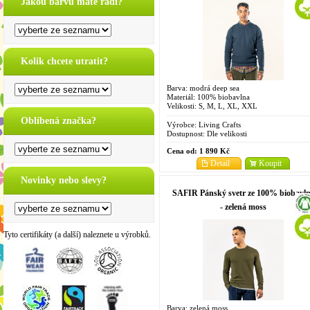
Jakou barvu máte rádi?
Kolik chcete utratit?
Barva: modrá deep sea
Materiál: 100% biobavlna
Velikosti: S, M, L, XL, XXL
Oblíbená značka?
Výrobce:
Living Crafts
Dostupnost:
Dle velikosti
Cena od:
1 890 Kč
Detail
Koupit
Novinky nebo slevy?
SAFIR Pánský svetr ze 100% biobavl
- zelená moss
Tyto certifikáty (a další) naleznete u výrobků.
Barva: zelená moss