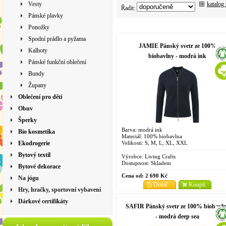
katalog
Vesty
Řadit:
Pánské plavky
Ponožky
Spodní prádlo a pyžama
JAMIE Pánský svetr ze 100%
Kalhoty
biobavlny - modrá ink
Pánské funkční oblečení
Bundy
Župany
Oblečení pro děti
Obuv
Šperky
Barva: modrá ink
Bio kosmetika
Materiál: 100% biobavlna
Velikosti: S, M, L, XL, XXL
Ekodrogerie
Bytový textil
Výrobce:
Living Crafts
Dostupnost:
Skladem
Bytové dekorace
Cena od:
2 690 Kč
Na jógu
Detail
Koupit
Hry, hračky, sportovní vybavení
Dárkové certifikáty
SAFIR Pánský svetr ze 100% biobavl
- modrá deep sea