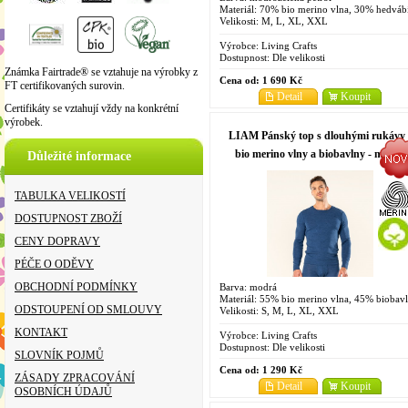
Materiál: 70% bio merino vlna, 30% hedváb
Velikosti: M, L, XL, XXL
Výrobce:
Living Crafts
Dostupnost:
Dle velikosti
Známka Fairtrade® se vztahuje na výrobky z
Cena od:
1 690 Kč
FT certifikovaných surovin.
Detail
Koupit
Certifikáty se vztahují vždy na konkrétní
výrobek.
LIAM Pánský top s dlouhými rukávy 
bio merino vlny a biobavlny - modrá
Důležité informace
TABULKA VELIKOSTÍ
DOSTUPNOST ZBOŽÍ
CENY DOPRAVY
PÉČE O ODĚVY
OBCHODNÍ PODMÍNKY
Barva: modrá
Materiál: 55% bio merino vlna, 45% biobav
ODSTOUPENÍ OD SMLOUVY
Velikosti: S, M, L, XL, XXL
KONTAKT
Výrobce:
Living Crafts
Dostupnost:
Dle velikosti
SLOVNÍK POJMŮ
Cena od:
1 290 Kč
ZÁSADY ZPRACOVÁNÍ
Detail
Koupit
OSOBNÍCH ÚDAJŮ