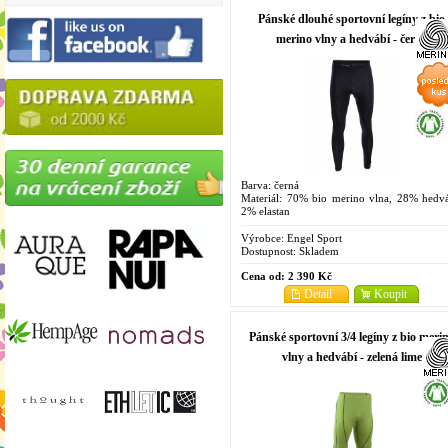
Pánské dlouhé sportovní legíny z bio
merino vlny a hedvábí - černá
Barva: černá
Materiál: 70% bio merino vlna, 28% hedvá
2% elastan
Velikosti: M
Výrobce:
Engel Sport
Dostupnost:
Skladem
Cena od:
2 390 Kč
Detail
Koupit
Pánské sportovní 3/4 legíny z bio meri
vlny a hedvábí - zelená lime