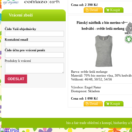
Cena od:
2 390 Kč
Detail
Koupit
Vrácení zboží
Pánský nátělník z bio merino vlny a
hedvábí - světle šedá melange
Číslo Vaší objednávky
Kontaktní email
Číslo účtu pro vrácení peněz
Produkty k vrácení
Barva: světle šedá melange
Materiál: 70% bio merino vlna, 30% hedváb
Velikosti: 46/48, 50/52, 54/56
Výrobce:
Engel Natur
Dostupnost:
Skladem
Cena od:
1 090 Kč
Detail
Koupit
bio a fair trade oblečení z konopí, biobavlny 