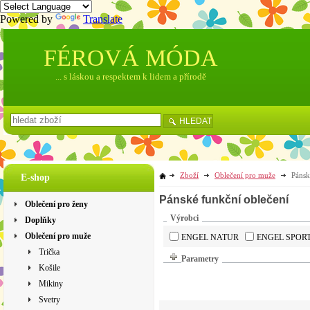
Powered by
Translate
FÉROVÁ MÓDA
... s láskou a respektem k lidem a přírodě
HLEDAT
Zboží
Oblečení pro muže
Pánsk
E-shop
Pánské funkční oblečení
Oblečení pro ženy
Výrobci
Doplňky
Oblečení pro muže
ENGEL NATUR
ENGEL SPOR
Trička
Parametry
Košile
Mikiny
Svetry