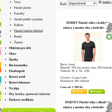
katalog
Vesty
Řadit:
Pánské plavky
Ponožky
Spodní prádlo a pyžama
HARRY Pánské triko s krátkými
Kalhoty
rukávy z merino vlny a hedvábí - čern
Pánské funkční oblečení
Bundy
Župany
Oblečení pro děti
Obuv
Šperky
Barva: černá
Bio kosmetika
Materiál: 70% bio merino vlna, 30% hedváb
Velikosti: M, L, XL, XXL
Ekodrogerie
Bytový textil
Výrobce:
Living Crafts
Dostupnost:
Dle velikosti
Bytové dekorace
Cena od:
1 390 Kč
Na jógu
Detail
Koupit
Hry, hračky, sportovní vybavení
Dárkové certifikáty
HARVEY Pánské triko s dlouhými
rukávy z merino vlny a hedvábí - čern