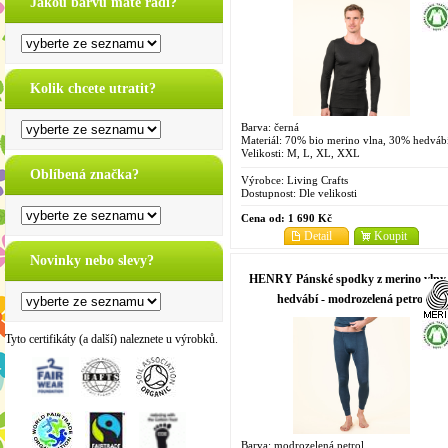
Jakou barvu máte rádi?
Kolik chcete utratit?
Barva: černá
Materiál: 70% bio merino vlna, 30% hedváb
Velikosti: M, L, XL, XXL
Oblíbená značka?
Výrobce:
Living Crafts
Dostupnost:
Dle velikosti
Cena od:
1 690 Kč
Detail
Koupit
Novinky nebo slevy?
HENRY Pánské spodky z merino vlny
hedvábí - modrozelená petrol
Tyto certifikáty (a další) naleznete u výrobků.
Barva: modrozelená petrol