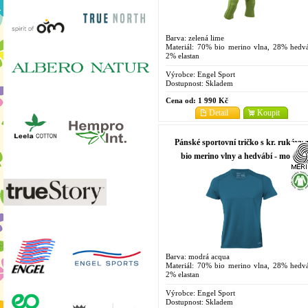
Barva: zelená lime
Materiál: 70% bio merino vlna, 28% hedvá
2% elastan
Velikosti: S, M, L, XL
Výrobce:
Engel Sport
Dostupnost:
Skladem
Cena od:
1 990 Kč
Detail
Koupit
Pánské sportovní tričko s kr. rukávy 
bio merino vlny a hedvábí - modrá
acqua
Barva: modrá acqua
Materiál: 70% bio merino vlna, 28% hedvá
2% elastan
Velikosti: S, M, L, XL
Výrobce:
Engel Sport
Dostupnost:
Skladem