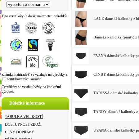
Comazo Earth Dámské bokové
Tyto certifikáty (a další) naleznete u výrobků.
LACE dámské kalhotky z bio
Dámské kalhotky (panty) z b
EVANA dámské kalhotky pan
Známka Fairtrade® se vztahuje na výrobky z
CINDY dámské kalhotky pan
FT certifikovaných surovin.
Certifikáty se vztahují vždy na konkrétní
výrobek.
TARISSA dámské kalhotky z 
Důležité informace
TANDY dámské kalhotky z bi
TABULKA VELIKOSTÍ
DOSTUPNOST ZBOŽÍ
UVANA dámské kalhotky pan
CENY DOPRAVY