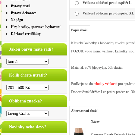
Velikost oblečení pro dospělé: L
Bytový textil
Bytové dekorace
Velikost oblečení pro dospělé: XL
Na jógu
Hry, hračky, sportovní vybavení
Popis zboží
Dárkové certifikáty
Klasické kalhotky z biobavlny z velmi jemné
Jakou barvu máte rádi?
POZOR: volte menší velikost, kalhotky jsou 
Materiál: 95%
biobavlna
, 5% elastan
Kolik chcete utratit?
Podívejte se do
tabulky velikostí
pro správno
Doporučená údržba: Lze prát v pračce na 3
Oblíbená značka?
Alternativní zboží
Název
Novinky nebo slevy?