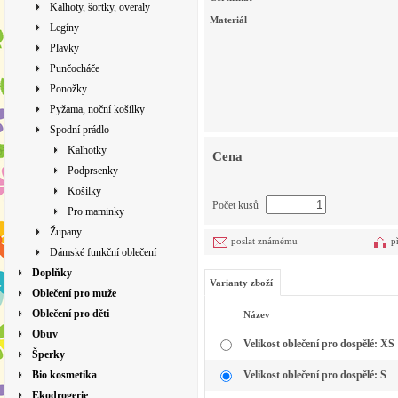
Kalhoty, šortky, overaly
Materiál
Legíny
Plavky
Punčocháče
Ponožky
Pyžama, noční košilky
Spodní prádlo
Kalhotky
Cena
Podprsenky
Košilky
Počet kusů
Pro maminky
Župany
poslat známému
p
Dámské funkční oblečení
Doplňky
Varianty zboží
Oblečení pro muže
Oblečení pro děti
Název
Obuv
Velikost oblečení pro dospělé: XS
Šperky
Bio kosmetika
Velikost oblečení pro dospělé: S
Ekodrogerie