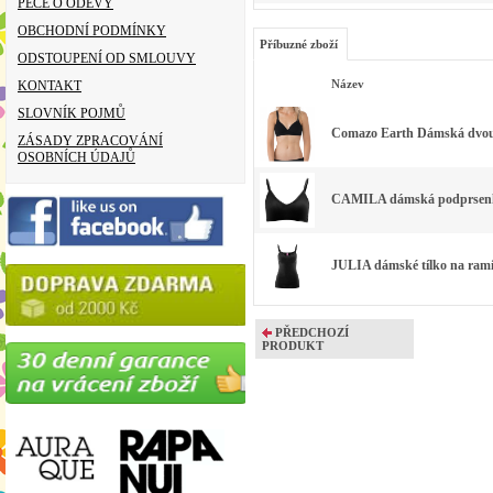
PÉČE O ODĚVY
OBCHODNÍ PODMÍNKY
Příbuzné zboží
ODSTOUPENÍ OD SMLOUVY
Název
KONTAKT
SLOVNÍK POJMŮ
Comazo Earth Dámská dvouvr
ZÁSADY ZPRACOVÁNÍ
OSOBNÍCH ÚDAJŮ
CAMILA dámská podprsenka 
JULIA dámské tílko na ramí
PŘEDCHOZÍ
PRODUKT