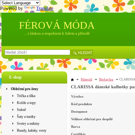
Powered by
Translate
FÉROVÁ MÓDA
... s láskou a respektem k lidem a přírodě
HLEDAT
E-shop
Materiál
Biobavlna
CLARISSA d
CLARISSA dámské kalhotky pant
Oblečení pro ženy
Trička a tílka
Výrobce
Košile a topy
Kód produktu
Sukně
Dostupnost
Šaty a tuniky
Velikost oblečení pro dospělé
Svetry a mikiny
Barva
Bundy, kabáty, vesty
Certifikát