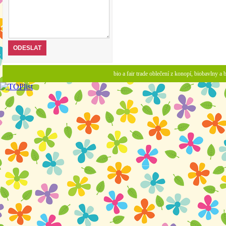
bio a fair trade oblečení z konopí, biobavlny 