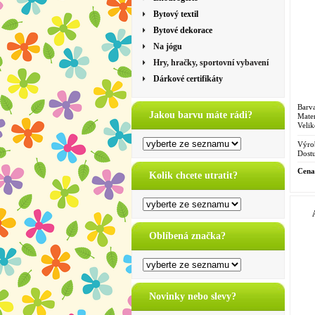
Bytový textil
Bytové dekorace
Na jógu
Hry, hračky, sportovní vybavení
Dárkové certifikáty
Barva
Jakou barvu máte rádi?
Mater
Velik
Výro
Dostu
Cena
Kolik chcete utratit?
Oblíbená značka?
Novinky nebo slevy?