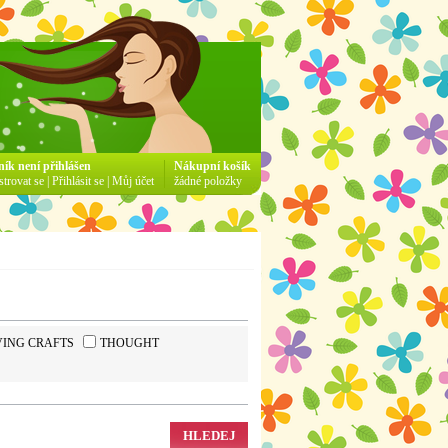
ník není přihlášen
Nákupní košík
strovat se
|
Přihlásit se
|
Můj účet
žádné položky
VING CRAFTS
THOUGHT
HLEDEJ