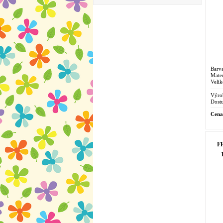
Barva
Mater
Velik
Výro
Dostu
Cena
FR