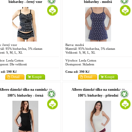
biobavlny - černý vzor
biobavlny - modrá
: černý vzor
Barva: modrá
iál: 95% biobavlna, 5% elastan
Materiál: 95% biobavlna, 5% elastan
osti: S, M, L, XL
Velikosti: S, M, L, XL
bce:
Leela Cotton
Výrobce:
Leela Cotton
pnost:
Dle velikosti
Dostupnost:
Skladem
 od:
590 Kč
Cena od:
390 Kč
Detail
Koupit
Detail
Koupit
Albero dámské tílko na ramínka ze
Albero dámské tílko na ramínka ze
100% biobavlny - černá
100% biobavlny - přírodní