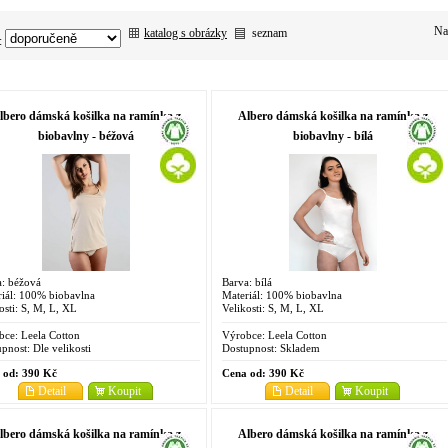
Na
katalog s obrázky
seznam
:
lbero dámská košilka na ramínka z
Albero dámská košilka na ramínka z
biobavlny - béžová
biobavlny - bílá
a: béžová
Barva: bílá
iál: 100% biobavlna
Materiál: 100% biobavlna
osti: S, M, L, XL
Velikosti: S, M, L, XL
bce:
Leela Cotton
Výrobce:
Leela Cotton
pnost:
Dle velikosti
Dostupnost:
Skladem
 od:
390 Kč
Cena od:
390 Kč
Detail
Koupit
Detail
Koupit
lbero dámská košilka na ramínka z
Albero dámská košilka na ramínka z