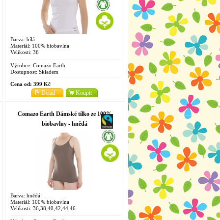
Barva: bílá
Materiál: 100% biobavlna
Velikosti: 36
Výrobce:
Comazo Earth
Dostupnost:
Skladem
Cena od:
399 Kč
Detail
Koupit
Comazo Earth Dámské tílko ze 100%
biobavlny - hnědá
Barva: hnědá
Materiál: 100% biobavlna
Velikosti: 36,38,40,42,44,46