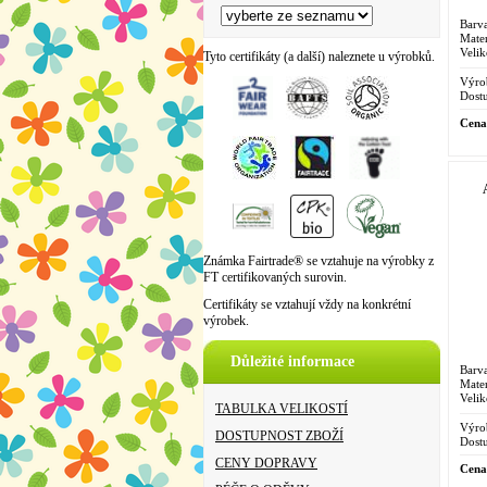
Barva
Mater
Velik
Tyto certifikáty (a další) naleznete u výrobků.
Výro
Dostu
Cena
Známka Fairtrade® se vztahuje na výrobky z
FT certifikovaných surovin.
Certifikáty se vztahují vždy na konkrétní
výrobek.
Důležité informace
Barva
Mater
Velik
TABULKA VELIKOSTÍ
Výro
DOSTUPNOST ZBOŽÍ
Dostu
CENY DOPRAVY
Cena