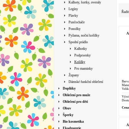
Kalhoty, šortky, overaly
Legíny
Řadit
Plavky
Punčocháče
Ponožky
A
Pyžama, noční košilky
Spodní prádlo
Kalhotky
Podprsenky
Košilky
Pro maminky
Župany
Barv
Dámské funkční oblečení
Mater
Doplňky
Velik
Oblečení pro muže
Výro
Dostu
Oblečení pro děti
Cena
Obuv
Šperky
Bio kosmetika
A
Ekodrogerie