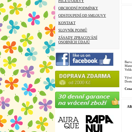
PÉČE O ODĚVY
OBCHODNÍ PODMÍNKY
ODSTOUPENÍ OD SMLOUVY
KONTAKT
SLOVNÍK POJMŮ
ZÁSADY ZPRACOVÁNÍ
OSOBNÍCH ÚDAJŮ
Barva
Mater
Velik
Výro
Dostu
Cena
Alb