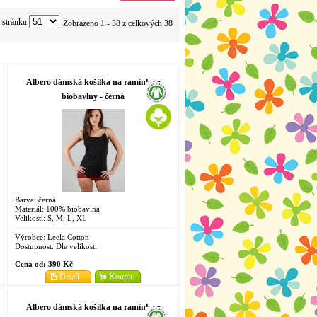
 stránku
Zobrazeno 1 - 38 z celkových 38
Albero dámská košilka na ramínka z
biobavlny - černá
Barva: černá
Materiál: 100% biobavlna
Velikosti: S, M, L, XL
Výrobce:
Leela Cotton
Dostupnost:
Dle velikosti
Cena od:
390 Kč
Detail
Koupit
Albero dámská košilka na ramínka z