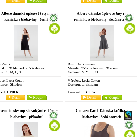
Detail
Koupit
Detail
Koupit
Albero dámské úpletové šaty na
Albero dámské úpletové šaty na
ramínka z biobavlny - černá
ramínka z biobavlny - šedá antracit
: černá
Barva: šedá antracit
iál: 95% biobavlna, 5% elastan
Materiál: 95% biobavlna, 5% elastan
osti: S, M, L, XL
Velikosti: S, M, L, XL
bce:
Leela Cotton
Výrobce:
Leela Cotton
pnost:
Skladem
Dostupnost:
Skladem
 od:
1 190 Kč
Cena od:
1 390 Kč
Detail
Koupit
Detail
Koupit
ero dámský top s krátkými rukávy z
Comazo Earth Dámská košilka z
biobavlny - přírodní
biobavlny - šedá antracit