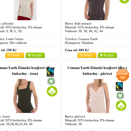
: přírodní
Barva: šedá antracit
iál: 95% biobavlna, 5% elastan
Materiál: 92% biobavlna, 8% elastan
osti: S, M, L, XL
Velikosti: 36, 38, 40, 42, 44
bce:
Leela Cotton
Výrobce:
Comazo Earth
pnost:
Dle velikosti
Dostupnost:
Skladem
 od:
590 Kč
Cena od:
409 Kč
Detail
Koupit
Detail
Koupit
mazo Earth Dámské krajkové tílko z
Comazo Earth Dámské krajkové tílko z
biobavlny - černá
biobavlny - pleťová
: černá
Barva: pleťová
iál: 92% biobavlna, 8% elastan
Materiál: 92% biobavlna, 8% elastan
osti: 36,38,40,42,44, 46
Velikosti: 36