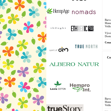
Barva
Mater
Velik
Výro
Dostu
Cena
Co
Barva
Mater
Velik