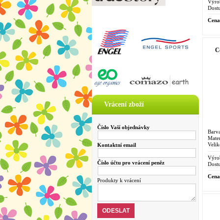
Výro
Dostu
Cena
C
Vrácení zboží
Číslo Vaší objednávky
Barva
Mater
Velik
Kontaktní email
Výro
Číslo účtu pro vrácení peněz
Dostu
Cena
Produkty k vrácení