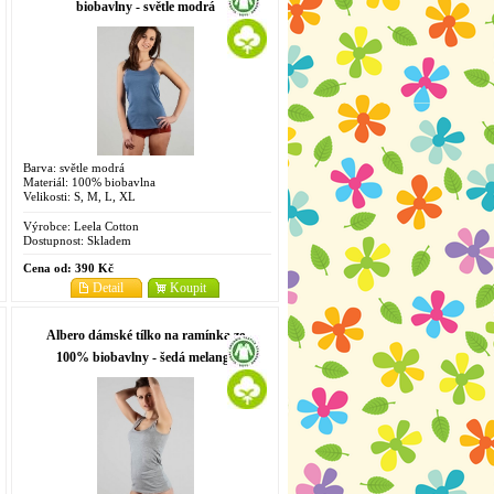
biobavlny - světle modrá
Barva: světle modrá
Materiál: 100% biobavlna
Velikosti: S, M, L, XL
Výrobce:
Leela Cotton
Dostupnost:
Skladem
Cena od:
390 Kč
Detail
Koupit
Albero dámské tílko na ramínka ze
100% biobavlny - šedá melange