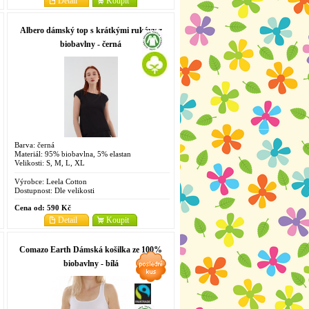
Detail
Koupit
Albero dámský top s krátkými rukávy z
biobavlny - černá
Barva: černá
Materiál: 95% biobavlna, 5% elastan
Velikosti: S, M, L, XL
Výrobce:
Leela Cotton
Dostupnost:
Dle velikosti
Cena od:
590 Kč
Detail
Koupit
Comazo Earth Dámská košilka ze 100%
biobavlny - bílá