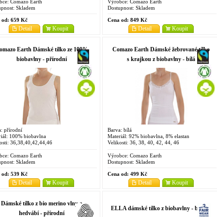
bce:
Comazo Earth
Výrobce:
Comazo Earth
pnost:
Skladem
Dostupnost:
Skladem
 od:
659 Kč
Cena od:
849 Kč
Detail
Koupit
Detail
Koupit
omazo Earth Dámské tílko ze 100%
Comazo Earth Dámské žebrované tílko
biobavlny - přírodní
s krajkou z biobavlny - bílá
: přírodní
Barva: bílá
iál: 100% biobavlna
Materiál: 92% biobavlna, 8% elastan
osti: 36,38,40,42,44,46
Velikosti: 36, 38, 40, 42, 44, 46
bce:
Comazo Earth
Výrobce:
Comazo Earth
pnost:
Skladem
Dostupnost:
Skladem
 od:
539 Kč
Cena od:
499 Kč
Detail
Koupit
Detail
Koupit
Dámské tílko z bio merino vlny a
ELLA dámské tílko z biobavlny - bílá
hedvábí - přírodní