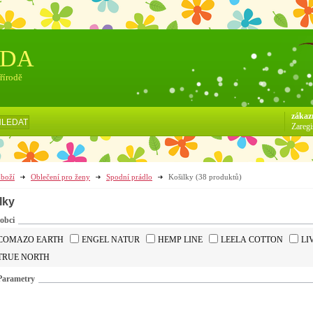
ÓDA
přírodě
zákaz
HLEDAT
Zaregi
boží
Oblečení pro ženy
Spodní prádlo
Košilky
(38 produktů)
lky
obci
COMAZO EARTH
ENGEL NATUR
HEMP LINE
LEELA COTTON
LI
TRUE NORTH
Parametry