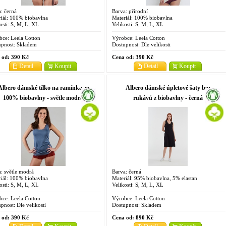
: černá
Barva: přírodní
iál: 100% biobavlna
Materiál: 100% biobavlna
osti: S, M, L, XL
Velikosti: S, M, L, XL
bce:
Leela Cotton
Výrobce:
Leela Cotton
pnost:
Skladem
Dostupnost:
Dle velikosti
 od:
390 Kč
Cena od:
390 Kč
Detail
Koupit
Detail
Koupit
Albero dámské tílko na ramínka ze
Albero dámské úpletové šaty bez
100% biobavlny - světle modrá
rukávů z biobavlny - černá
: světle modrá
Barva: černá
iál: 100% biobavlna
Materiál: 95% biobavlna, 5% elastan
osti: S, M, L, XL
Velikosti: S, M, L, XL
bce:
Leela Cotton
Výrobce:
Leela Cotton
pnost:
Dle velikosti
Dostupnost:
Skladem
 od:
390 Kč
Cena od:
890 Kč