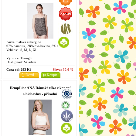
aubergine
Barva: fialová aubergine
67% bambus , 28% bio-bavlna, 5% spandex
Velikosti: S, M, L, XL
Výrobce:
Thought
Dostupnost:
Skladem
Cena od:
293 Kč
Sleva:
30,0 %
Detail
Koupit
HempLine ANA Dámské tílko z konopí
a biobavlny - přírodní