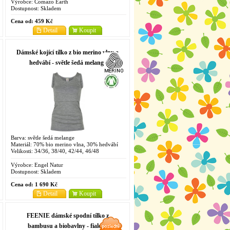
Výrobce:
Comazo Earth
Dostupnost:
Skladem
Cena od:
459 Kč
Detail
Koupit
Dámské kojící tílko z bio merino vlny a
hedvábí - světle šedá melange
Barva: světle šedá melange
Materiál: 70% bio merino vlna, 30% hedvábí
Velikosti: 34/36, 38/40, 42/44, 46/48
Výrobce:
Engel Natur
Dostupnost:
Skladem
Cena od:
1 690 Kč
Detail
Koupit
FEENIE dámské spodní tílko z
bambusu a biobavlny - fialová