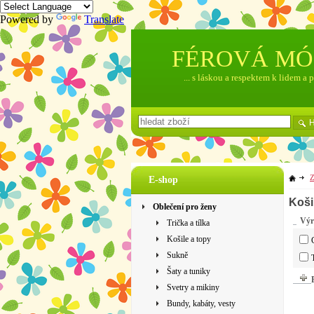
Powered by
Translate
FÉROVÁ M
... s láskou a respektem k lidem a 
Z
E-shop
Koši
Oblečení pro ženy
Výr
Trička a tílka
Košile a topy
Sukně
Šaty a tuniky
Svetry a mikiny
Bundy, kabáty, vesty