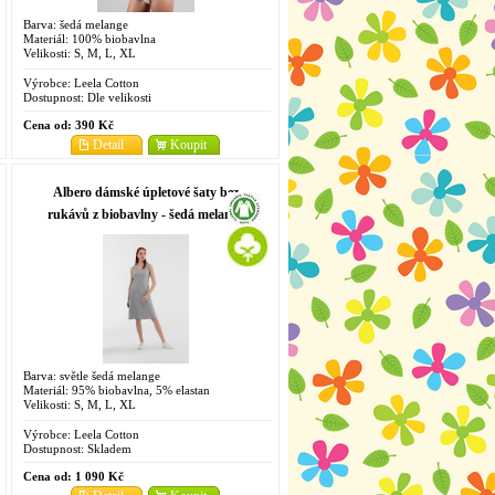
Barva: šedá melange
Materiál: 100% biobavlna
Velikosti: S, M, L, XL
Výrobce:
Leela Cotton
Dostupnost:
Dle velikosti
Cena od:
390 Kč
Detail
Koupit
Albero dámské úpletové šaty bez
rukávů z biobavlny - šedá melange
Barva: světle šedá melange
Materiál: 95% biobavlna, 5% elastan
Velikosti: S, M, L, XL
Výrobce:
Leela Cotton
Dostupnost:
Skladem
Cena od:
1 090 Kč