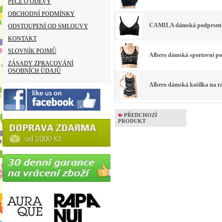
PÉČE O ODĚVY
OBCHODNÍ PODMÍNKY
CAMILA dámská podprsenka 
ODSTOUPENÍ OD SMLOUVY
KONTAKT
SLOVNÍK POJMŮ
Albero dámská sportovní pod
ZÁSADY ZPRACOVÁNÍ
OSOBNÍCH ÚDAJŮ
Albero dámská košilka na ra
PŘEDCHOZÍ
PRODUKT