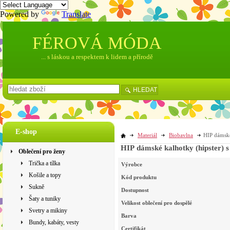
Powered by
Translate
FÉROVÁ MÓDA
... s láskou a respektem k lidem a přírodě
HLEDAT
E-shop
Materiál
Biobavlna
HIP dámské
HIP dámské kalhotky (hipster) s
Oblečení pro ženy
Trička a tílka
Výrobce
Košile a topy
Kód produktu
Sukně
Dostupnost
Šaty a tuniky
Velikost oblečení pro dospělé
Svetry a mikiny
Barva
Bundy, kabáty, vesty
Certifikát