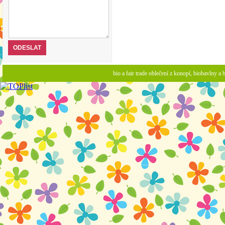
bio a fair trade oblečení z konopí, biobavlny 