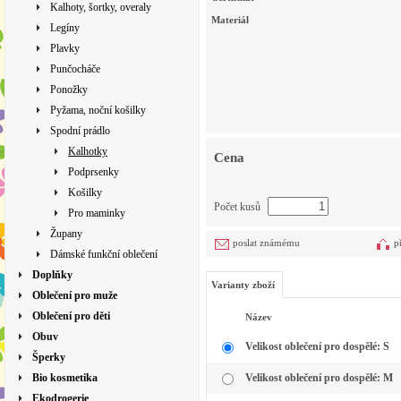
Kalhoty, šortky, overaly
Materiál
Legíny
Plavky
Punčocháče
Ponožky
Pyžama, noční košilky
Spodní prádlo
Kalhotky
Cena
Podprsenky
Košilky
Počet kusů
Pro maminky
Župany
poslat známému
p
Dámské funkční oblečení
Doplňky
Varianty zboží
Oblečení pro muže
Oblečení pro děti
Název
Obuv
Velikost oblečení pro dospělé: S
Šperky
Bio kosmetika
Velikost oblečení pro dospělé: M
Ekodrogerie