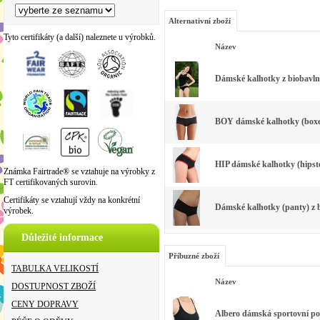
Alternativní zboží
Tyto certifikáty (a další) naleznete u výrobků.
Název
Dámské kalhotky z biobavln
BOY dámské kalhotky (boxer
HIP dámské kalhotky (hipste
Známka Fairtrade® se vztahuje na výrobky z
FT certifikovaných surovin.
Certifikáty se vztahují vždy na konkrétní
Dámské kalhotky (panty) z b
výrobek.
Důležité informace
Příbuzné zboží
TABULKA VELIKOSTÍ
Název
DOSTUPNOST ZBOŽÍ
CENY DOPRAVY
Albero dámská sportovní po