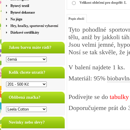
Velikost oblečení pro dospělé: L
Bytový textil
Bytové dekorace
Popis zboží
Na jógu
Hry, hračky, sportovní vybavení
Tyto pohodlné sportovn
Dárkové certifikáty
tělu, aniž by jakkoli táh
Jsou velmi jemné, hypo
Jakou barvu máte rádi?
Nosí se tak skvěle, že j
V balení najdete 1 ks.
Kolik chcete utratit?
Materiál: 95%
biobavln
Podívejte se do
tabulky
Oblíbená značka?
Doporučujeme prát do 3
Novinky nebo slevy?