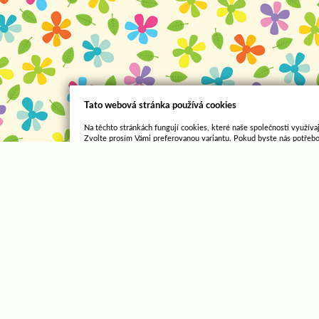
Tato webová stránka používá cookies
Na těchto stránkách fungují cookies, které naše společnosti využívaj
Zvolte prosím Vámi preferovanou variantu. Pokud byste nás potřebo
obraťte se prosím na společnost, jejíž stránky procházíte, nebo na 
nenakládáme, jak bychom měli, máte možnost podat stížnost u Úřadu
nás a budeme tak moct Váš požadavek obratem vyřešit.
Povolit vše
Povolit pouze nutné