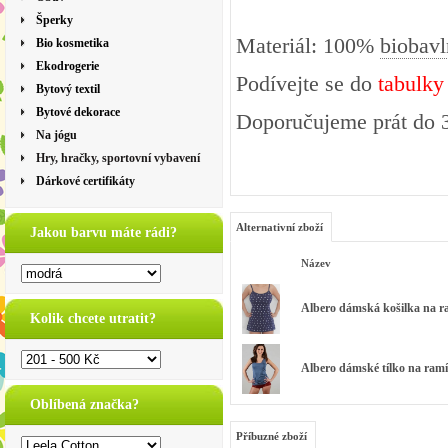
Šperky
Materiál: 100%
biobavl
Bio kosmetika
Ekodrogerie
Podívejte se do
tabulky
Bytový textil
Bytové dekorace
Doporučujeme prát do 
Na jógu
Hry, hračky, sportovní vybavení
Dárkové certifikáty
Alternativní zboží
Jakou barvu máte rádi?
Název
Albero dámská košilka na r
Kolik chcete utratit?
Albero dámské tílko na ramí
Oblíbená značka?
Příbuzné zboží