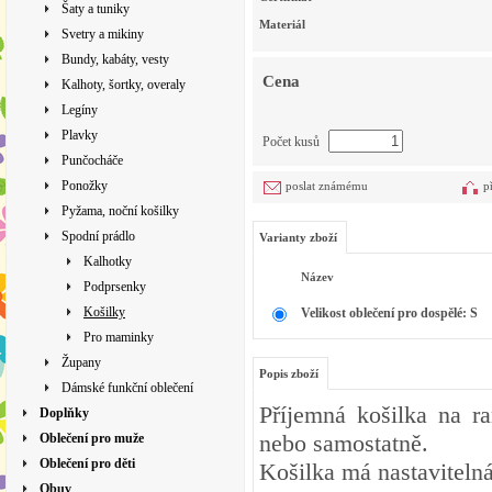
Šaty a tuniky
Materiál
Svetry a mikiny
Bundy, kabáty, vesty
Cena
Kalhoty, šortky, overaly
Legíny
Plavky
Počet kusů
Punčocháče
Ponožky
poslat známému
p
Pyžama, noční košilky
Spodní prádlo
Varianty zboží
Kalhotky
Název
Podprsenky
Košilky
Velikost oblečení pro dospělé: S
Pro maminky
Župany
Popis zboží
Dámské funkční oblečení
Příjemná košilka na r
Doplňky
nebo samostatně.
Oblečení pro muže
Oblečení pro děti
Košilka má nastaviteln
Obuv