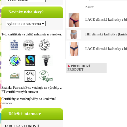
Název
Novinky nebo slevy?
LACE dámské kalhotky z bi
Tyto certifikáty (a další) naleznete u výrobků.
HIP dámské kalhotky (knicke
LACE dámské kalhotky z bi
PŘEDCHOZÍ
PRODUKT
Známka Fairtrade® se vztahuje na výrobky z
FT certifikovaných surovin.
Certifikáty se vztahují vždy na konkrétní
výrobek.
Důležité informace
TABULKA VELIKOSTÍ