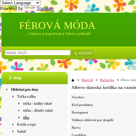
Powered by
Translate
FÉROVÁ MÓDA
... s láskou a respektem k lidem a přírodě
HLEDAT
E-shop
Materiál
Biobavlna
Albero dám
Albero dámská košilka na ramín
Oblečení pro ženy
Trička a tílka
Výrobce
trička - krátký rukáv
Kód produktu
trička - dlouhý rukáv
Dostupnost
tílka
Velikost oblečení pro dospělé
Košile a topy
Barva
Sukně
Certifikát