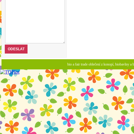
bio a fair trade oblečení z konopí, biobavlny 