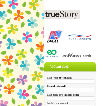
Vrácení zboží
Číslo Vaší objednávky
Kontaktní email
Číslo účtu pro vrácení peněz
Produkty k vrácení