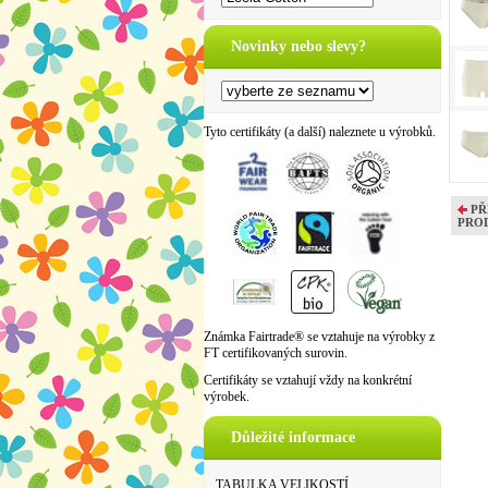
Novinky nebo slevy?
Tyto certifikáty (a další) naleznete u výrobků.
PŘ
PRO
Známka Fairtrade® se vztahuje na výrobky z
FT certifikovaných surovin.
Certifikáty se vztahují vždy na konkrétní
výrobek.
Důležité informace
TABULKA VELIKOSTÍ