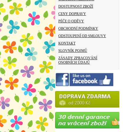
DOSTUPNOST ZBOŽÍ
CENY DOPRAVY
PÉČE O ODĚVY
OBCHODNÍ PODMÍNKY
ODSTOUPENÍ OD SMLOUVY
KONTAKT
SLOVNÍK POJMŮ
ZÁSADY ZPRACOVÁNÍ
OSOBNÍCH ÚDAJŮ