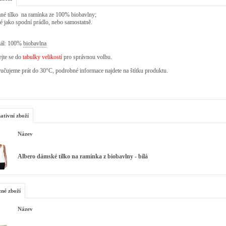
mné tílko na ramínka ze 100% biobavlny;
 jako spodní prádlo, nebo samostatně.
iál: 100%
biobavlna
jte se do
tabulky velikostí
pro správnou volbu.
čujeme prát do 30°C, podrobné informace najdete na štítku produktu.
ativní zboží
Název
Albero dámské tílko na ramínka z biobavlny - bílá
zné zboží
Název