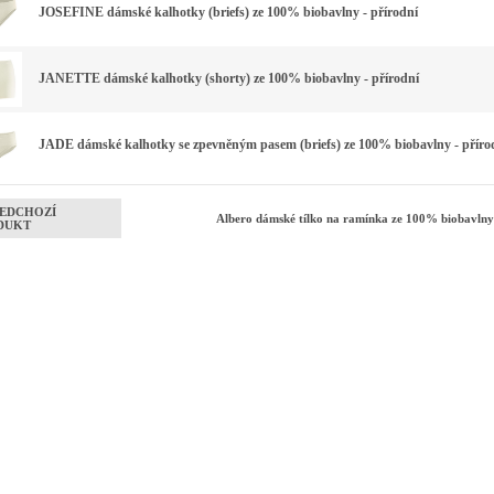
JOSEFINE dámské kalhotky (briefs) ze 100% biobavlny - přírodní
JANETTE dámské kalhotky (shorty) ze 100% biobavlny - přírodní
JADE dámské kalhotky se zpevněným pasem (briefs) ze 100% biobavlny - příro
EDCHOZÍ
Albero dámské tílko na ramínka ze 100% biobavlny
DUKT