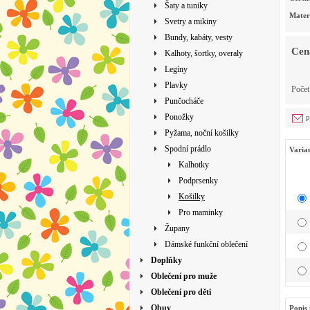
Šaty a tuniky
Mater
Svetry a mikiny
Bundy, kabáty, vesty
Cen
Kalhoty, šortky, overaly
Legíny
Plavky
Poče
Punčocháče
Ponožky
p
Pyžama, noční košilky
Spodní prádlo
Varia
Kalhotky
Podprsenky
Košilky
Pro maminky
Župany
Dámské funkční oblečení
Doplňky
Oblečení pro muže
Oblečení pro děti
Obuv
Popis 