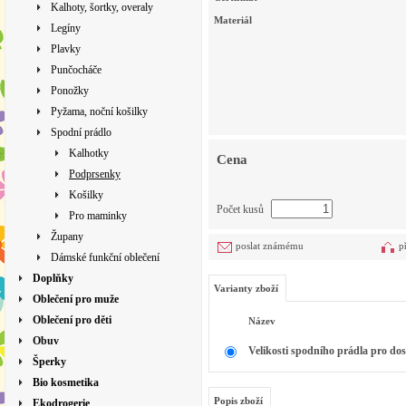
Kalhoty, šortky, overaly
Materiál
Legíny
Plavky
Punčocháče
Ponožky
Pyžama, noční košilky
Spodní prádlo
Kalhotky
Cena
Podprsenky
Košilky
Počet kusů
Pro maminky
Župany
poslat známému
p
Dámské funkční oblečení
Doplňky
Varianty zboží
Oblečení pro muže
Oblečení pro děti
Název
Obuv
Velikosti spodního prádla pro dos
Šperky
Bio kosmetika
Popis zboží
Ekodrogerie