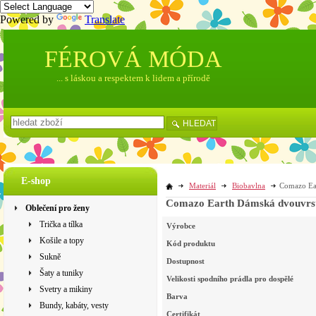
Powered by
Translate
FÉROVÁ MÓDA
... s láskou a respektem k lidem a přírodě
HLEDAT
E-shop
Materiál
Biobavlna
Comazo Ear
Comazo Earth Dámská dvouvrstvá
Oblečení pro ženy
Trička a tílka
Výrobce
Košile a topy
Kód produktu
Sukně
Dostupnost
Šaty a tuniky
Velikosti spodního prádla pro dospělé
Svetry a mikiny
Barva
Bundy, kabáty, vesty
Certifikát