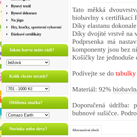
Bytový textil
Tato měkká dvouvrstv
Bytové dekorace
biobavlny s certifikací 
Na jógu
Díky elastanu dokonale 
Hry, hračky, sportovní vybavení
Díky dvojité vrstvě na 
Dárkové certifikáty
Podprsenka má nastav
komponenty jsou bez ni
Jakou barvu máte rádi?
Košíčky lze jednoduše 
Podívejte se do
tabulky
Kolik chcete utratit?
Materiál: 92%
biobavln
Oblíbená značka?
Doporučená údržba: pe
bubnové sušičce. Podro
Novinky nebo slevy?
Alternativní zboží