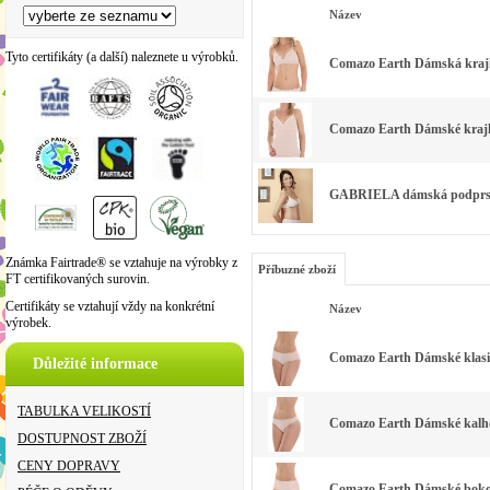
Název
Tyto certifikáty (a další) naleznete u výrobků.
Comazo Earth Dámská krajko
Comazo Earth Dámské krajko
GABRIELA dámská podprsenk
Známka Fairtrade® se vztahuje na výrobky z
Příbuzné zboží
FT certifikovaných surovin.
Certifikáty se vztahují vždy na konkrétní
Název
výrobek.
Comazo Earth Dámské klasick
Důležité informace
TABULKA VELIKOSTÍ
Comazo Earth Dámské kalhot
DOSTUPNOST ZBOŽÍ
CENY DOPRAVY
Comazo Earth Dámské bokové