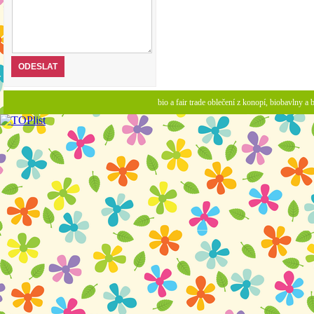
bio a fair trade oblečení z konopí, biobavlny 