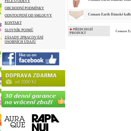
PÉČE O ODĚVY
OBCHODNÍ PODMÍNKY
Comazo Earth Dámské kalhotk
ODSTOUPENÍ OD SMLOUVY
KONTAKT
PŘEDCHOZÍ
SLOVNÍK POJMŮ
Comazo Ear
PRODUKT
ZÁSADY ZPRACOVÁNÍ
OSOBNÍCH ÚDAJŮ