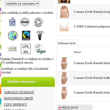
Comazo Earth Dámská krajko
Tyto certifikáty (a další) naleznete u výrobků.
CAMILA dámská podprsenka 
Příbuzné zboží
Název
Známka Fairtrade® se vztahuje na výrobky z
FT certifikovaných surovin.
Comazo Earth Dámské klasick
Certifikáty se vztahují vždy na konkrétní
výrobek.
Comazo Earth Dámské kalhot
Důležité informace
TABULKA VELIKOSTÍ
Comazo Earth Dámské bokové
DOSTUPNOST ZBOŽÍ
CENY DOPRAVY
PŘEDCHOZÍ