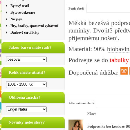
Bytový textil
Popis zboží
Bytové dekorace
Na jógu
Měkká bezešvá podprsen
Hry, hračky, sportovní vybavení
ramínky. Dvojitě předtv
Dárkové certifikáty
příjemnému nošení.
Jakou barvu máte rádi?
Materiál: 90%
biobavln
Podívejte se do
tabulky
Dopoučená údržba:
Kolik chcete utratit?
Oblíbená značka?
Alternativní zboží
Název
Novinky nebo slevy?
Podprsenka bez kostic ze 10