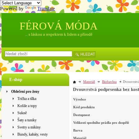
Powered by
Translate
FÉROVÁ MÓDA
... s láskou a respektem k lidem a přírodě
HLEDAT
E-shop
Materiál
Biobavlna
Dvouvrstvá
Dvouvrstvá podprsenka bez kosti
Oblečení pro ženy
Trička a tílka
Výrobce
Košile a topy
Kód produktu
Sukně
Dostupnost
Šaty a tuniky
Velikosti spodního prádla pro dospělé
Svetry a mikiny
Barva
Bundy, kabáty, vesty
Materiál