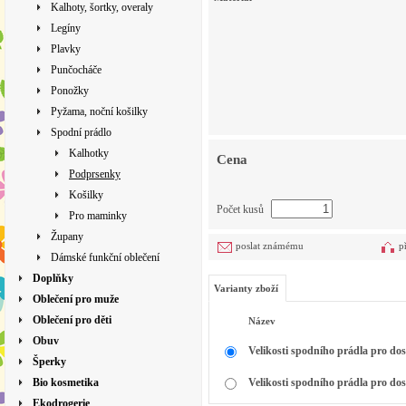
Kalhoty, šortky, overaly
Legíny
Plavky
Punčocháče
Ponožky
Pyžama, noční košilky
Spodní prádlo
Kalhotky
Cena
Podprsenky
Košilky
Počet kusů
Pro maminky
Župany
poslat známému
p
Dámské funkční oblečení
Doplňky
Varianty zboží
Oblečení pro muže
Oblečení pro děti
Název
Obuv
Velikosti spodního prádla pro do
Šperky
Bio kosmetika
Velikosti spodního prádla pro do
Ekodrogerie