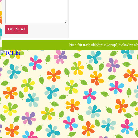
bio a fair trade oblečení z konopí, biobavlny 