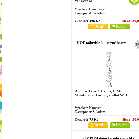
Velikosti: M
Výrobce:
Hemp Age
Dostupnost:
Skladem
Cena od:
498 Kč
Sleva:
80,
Detail
Koupit
NOT náhrdelník - různé barvy
Barva: tyrkysová, fialová, hnědá
Materiál: sklo, korálky, textilní šňůrka
Výrobce:
Namaste
Dostupnost:
Skladem
Cena od:
75 Kč
Sleva:
50,
Detail
Koupit
POMPOM dámská šála s puntíky -