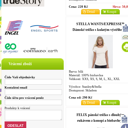
Cena:
220 Kč
Sleva:
50,
Detail
Koupit
STELLA WANTS/EXPRESSER
Dámské tričko s kulatým výstřihem z
100% biobavlny - bílá
Vrácení zboží
Barva: bílá
Materiál: 100% biobavlna
Číslo Vaší objednávky
Velikosti: XXS, XS, S, M, L, XL, XXL
Výrobce:
Stanley&Stella
Kontaktní email
Dostupnost:
Skladem
Cena od:
290 Kč
Číslo účtu pro vrácení peněz
Detail
Koupit
Produkty k vrácení
FELIX pánské tričko s dlouhým
rukávem z konopí a biobavlny -
jablková