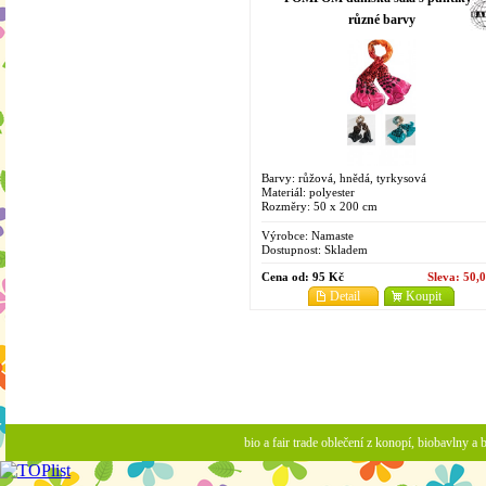
různé barvy
Barvy: růžová, hnědá, tyrkysová
Materiál: polyester
Rozměry: 50 x 200 cm
Výrobce:
Namaste
Dostupnost:
Skladem
Cena od:
95 Kč
Sleva:
50,
Detail
Koupit
bio a fair trade oblečení z konopí, biobavlny 