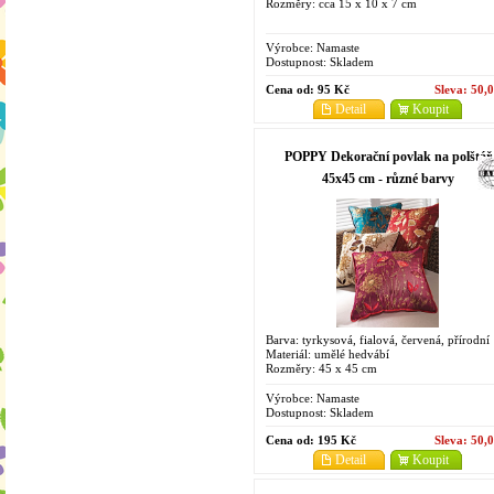
Rozměry: cca 15 x 10 x 7 cm
Výrobce:
Namaste
Dostupnost:
Skladem
Cena od:
95 Kč
Sleva:
50,
Detail
Koupit
POPPY Dekorační povlak na polštář
45x45 cm - různé barvy
Barva: tyrkysová, fialová, červená, přírodní
Materiál: umělé hedvábí
Rozměry: 45 x 45 cm
Výrobce:
Namaste
Dostupnost:
Skladem
Cena od:
195 Kč
Sleva:
50,
Detail
Koupit