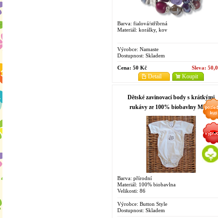
Barva: fialová/stříbrná
Materiál: korálky, kov
Výrobce:
Namaste
Dostupnost:
Skladem
Cena:
50 Kč
Sleva:
50,
Detail
Koupit
Dětské zavinovací body s krátkými
rukávy ze 100% biobavlny MIMI
Barva: přírodní
Materiál: 100% biobavlna
Velikosti: 86
Výrobce:
Button Style
Dostupnost:
Skladem