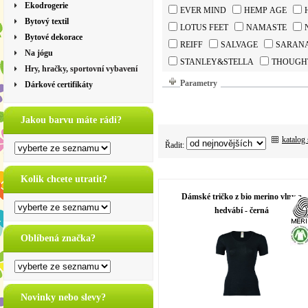
Ekodrogerie
EVER MIND
HEMP AGE
Bytový textil
LOTUS FEET
NAMASTE
Bytové dekorace
REIFF
SALVAGE
SARAN
Na jógu
STANLEY&STELLA
THOUGH
Hry, hračky, sportovní vybavení
Parametry
Dárkové certifikáty
Jakou barvu máte rádi?
katalog
Řadit:
Kolik chcete utratit?
Dámské tričko z bio merino vlny a
hedvábí - černá
Oblíbená značka?
Novinky nebo slevy?