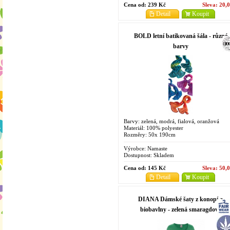
Cena od:
239 Kč
Sleva:
20,
Detail
Koupit
BOLD letní batikovaná šála - různé
barvy
Barvy: zelená, modrá, fialová, oranžová
Materiál: 100% polyester
Rozměry: 50x 190cm
Výrobce:
Namaste
Dostupnost:
Skladem
Cena od:
145 Kč
Sleva:
50,
Detail
Koupit
DIANA Dámské šaty z konopí a
biobavlny - zelená smaragdová