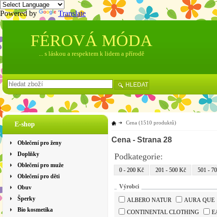
Powered by
Translate
FÉROVÁ MÓDA
... s láskou a respektem k lidem a přírodě
HLEDAT
Cena
(1510 produktů)
E-shop
Cena
- Strana 28
Oblečení pro ženy
Doplňky
Podkategorie:
Oblečení pro muže
0 - 200 Kč
201 - 500 Kč
501 - 7
Oblečení pro děti
Výrobci
Obuv
Šperky
ALBERO NATUR
AURA QUE
Bio kosmetika
CONTINENTAL CLOTHING
E