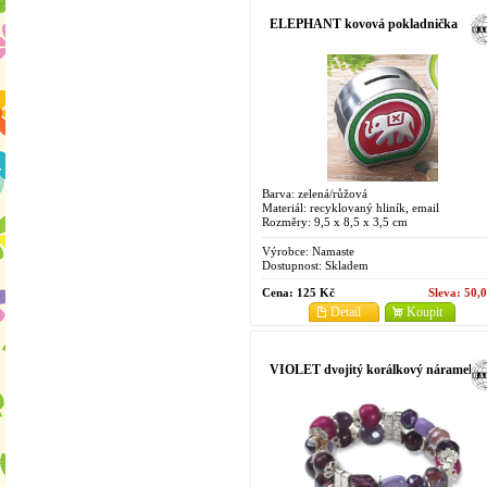
ELEPHANT kovová pokladnička
Barva: zelená/růžová
Materiál: recyklovaný hliník, email
Rozměry: 9,5 x 8,5 x 3,5 cm
Výrobce:
Namaste
Dostupnost:
Skladem
Cena:
125 Kč
Sleva:
50,
Detail
Koupit
VIOLET dvojitý korálkový náramek