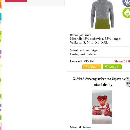
Barva: jablková
Materiál: 45% biobavlna, 55% konopí
Velikosti: S, M, L, XL, XXL
Výrobce:
Hemp Age
Dostupnost:
Skladem
Cena od:
795 Kč
Sleva:
50,
Detail
Koupit
X-MAS červený svícen na čajové svíčk
- různé druhy
Materiál: železo