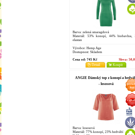
Barva: zelená smaragdová
Materiál: 53% konopí, 44% biobavlna,
elastan
Velikosti: XS, S, M, L, XL
Výrobce:
Hemp Age
Dostupnost:
Skladem
Cena od:
745 Kč
Sleva:
50,
Detail
Koupit
ANGIE Dámský top z konopí a hedvá
- lososová
Barva: lososová
Materiál: 77% konopí, 23% hedvábí