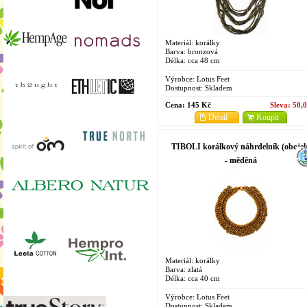
Materiál: korálky
Barva: bronzová
Délka: cca 48 cm
Výrobce:
Lotus Feet
Dostupnost:
Skladem
Cena:
145 Kč
Sleva:
50,
Detail
Koupit
TIBOLI korálkový náhrdelník (obojek
- měděná
Materiál: korálky
Barva: zlatá
Délka: cca 40 cm
Výrobce:
Lotus Feet
Dostupnost:
Skladem