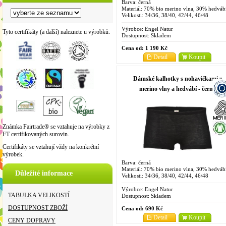
Barva: černá
Materiál: 70% bio merino vlna, 30% hedváb
Velikosti: 34/36, 38/40, 42/44, 46/48
Výrobce:
Engel Natur
Tyto certifikáty (a další) naleznete u výrobků.
Dostupnost:
Skladem
Cena od:
1 190 Kč
Detail
Koupit
Dámské kalhotky s nohavičkami z
merino vlny a hedvábí - černá
Známka Fairtrade® se vztahuje na výrobky z
FT certifikovaných surovin.
Certifikáty se vztahují vždy na konkrétní
výrobek.
Barva: černá
Materiál: 70% bio merino vlna, 30% hedváb
Důležité informace
Velikosti: 34/36, 38/40, 42/44, 46/48
Výrobce:
Engel Natur
TABULKA VELIKOSTÍ
Dostupnost:
Skladem
DOSTUPNOST ZBOŽÍ
Cena od:
690 Kč
Detail
Koupit
CENY DOPRAVY