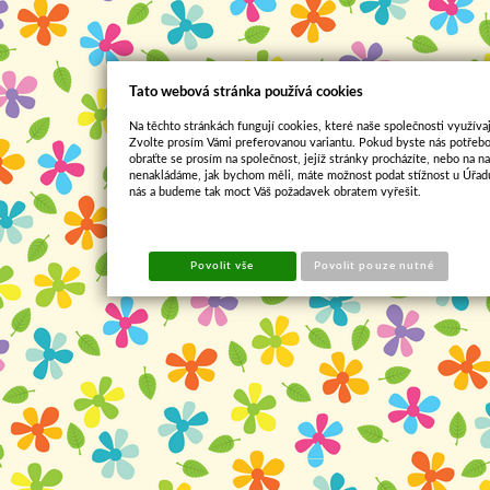
Tato webová stránka používá cookies
Na těchto stránkách fungují cookies, které naše společnosti využívaj
Zvolte prosím Vámi preferovanou variantu. Pokud byste nás potřebo
obraťte se prosím na společnost, jejíž stránky procházíte, nebo na 
nenakládáme, jak bychom měli, máte možnost podat stížnost u Úřadu
nás a budeme tak moct Váš požadavek obratem vyřešit.
Povolit vše
Povolit pouze nutné