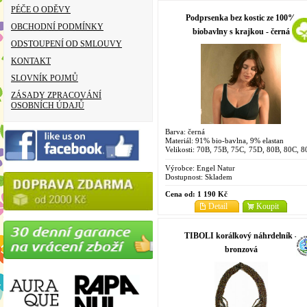
PÉČE O ODĚVY
Podprsenka bez kostic ze 100%
OBCHODNÍ PODMÍNKY
biobavlny s krajkou - černá
ODSTOUPENÍ OD SMLOUVY
KONTAKT
SLOVNÍK POJMŮ
ZÁSADY ZPRACOVÁNÍ
OSOBNÍCH ÚDAJŮ
Barva: černá
Materiál: 91% bio-bavlna, 9% elastan
Velikosti: 70B, 75B, 75C, 75D, 80B, 80C, 8
85B, 85C, 85D, 90D, 90C
Výrobce:
Engel Natur
Dostupnost:
Skladem
Cena od:
1 190 Kč
Detail
Koupit
TIBOLI korálkový náhrdelník -
bronzová