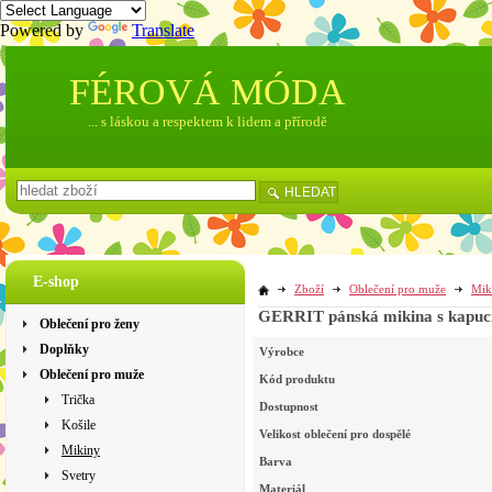
Powered by
Translate
FÉROVÁ MÓDA
... s láskou a respektem k lidem a přírodě
HLEDAT
E-shop
Zboží
Oblečení pro muže
Mik
GERRIT pánská mikina s kapucí z
Oblečení pro ženy
Doplňky
Výrobce
Oblečení pro muže
Kód produktu
Trička
Dostupnost
Košile
Velikost oblečení pro dospělé
Mikiny
Barva
Svetry
Materiál