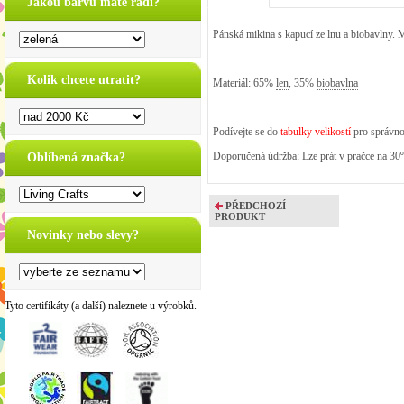
Jakou barvu máte rádi?
Pánská mikina s kapucí ze lnu a biobavlny. 
Kolik chcete utratit?
Materiál: 65%
len
, 35%
biobavlna
Podívejte se do
tabulky velikostí
pro správno
Doporučená údržba: Lze prát v pračce na 30
Oblíbená značka?
PŘEDCHOZÍ
PRODUKT
Novinky nebo slevy?
Tyto certifikáty (a další) naleznete u výrobků.