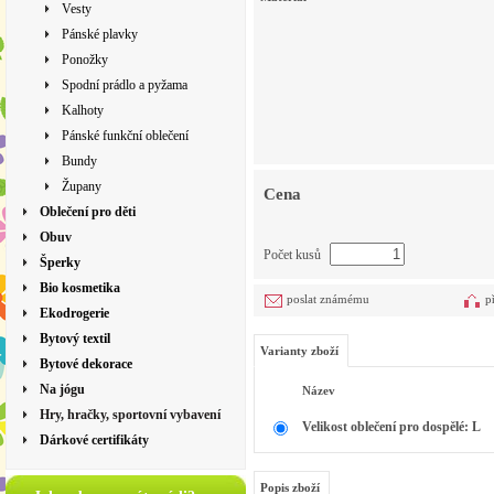
Vesty
Pánské plavky
Ponožky
Spodní prádlo a pyžama
Kalhoty
Pánské funkční oblečení
Bundy
Župany
Cena
Oblečení pro děti
Obuv
Počet kusů
Šperky
Bio kosmetika
poslat známému
p
Ekodrogerie
Bytový textil
Varianty zboží
Bytové dekorace
Na jógu
Název
Hry, hračky, sportovní vybavení
Velikost oblečení pro dospělé: L
Dárkové certifikáty
Popis zboží