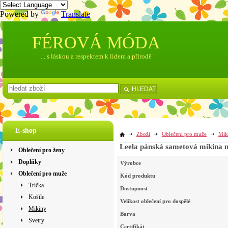
Powered by
Translate
FÉROVÁ MÓDA
... s láskou a respektem k lidem a přírodě
HLEDAT
E-shop
Zboží
Oblečení pro muže
Mik
Leela pánská sametová mikina n
Oblečení pro ženy
Doplňky
Výrobce
Oblečení pro muže
Kód produktu
Trička
Dostupnost
Košile
Velikost oblečení pro dospělé
Mikiny
Barva
Svetry
Certifikát