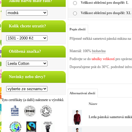
Jakou barvu máte rádi?
Velikost oblečení pro dospělé: L
Velikost oblečení pro dospělé: XL
Kolik chcete utratit?
Popis zboží
Příjemně měkká sametová pánská mikina na 
Materiál: 100%
biobavlna
Oblíbená značka?
Podívejte se do
tabulky velikostí
pro správno
Doporučujeme prát do 30°C. podrobné infrom
Novinky nebo slevy?
Alternativní zboží
Tyto certifikáty (a další) naleznete u výrobků.
Název
Leela pánská sametová miki