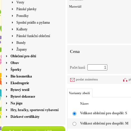
Vesty
Materiál
Pánské plavky
Ponožky
Spodní prádlo a pyžama
Kalhoty
Pánské funkční oblečení
Bundy
Župany
Cena
Oblečení pro děti
Obuv
Počet kusů
Šperky
Bio kosmetika
poslat známému
p
Ekodrogerie
Bytový textil
Varianty zboží
Bytové dekorace
Na jógu
Název
Hry, hračky, sportovní vybavení
Velikost oblečení pro dospělé: S
Dárkové certifikáty
Velikost oblečení pro dospělé: M