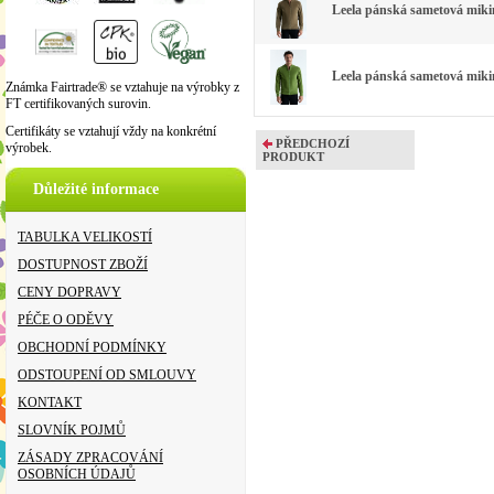
Leela pánská sametová mikin
Leela pánská sametová mikin
Známka Fairtrade® se vztahuje na výrobky z
FT certifikovaných surovin.
Certifikáty se vztahují vždy na konkrétní
PŘEDCHOZÍ
výrobek.
PRODUKT
Důležité informace
TABULKA VELIKOSTÍ
DOSTUPNOST ZBOŽÍ
CENY DOPRAVY
PÉČE O ODĚVY
OBCHODNÍ PODMÍNKY
ODSTOUPENÍ OD SMLOUVY
KONTAKT
SLOVNÍK POJMŮ
ZÁSADY ZPRACOVÁNÍ
OSOBNÍCH ÚDAJŮ