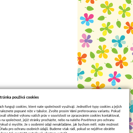
tránka používá cookies
ch fungují cookies, které naše společnosti využívají. Jednotlivé typy cookies a jejich
naleznete popsané níže v tabulce. Zvolte prosím Vámi preferovanou variantu. Pokud
ovali ohledně výkonu vašich práv v souvislosti se zpracováním cookies kontaktovat,
m na společnost, jejíž stránky procházíte, nebo na našeho Pověřence pro ochranu
Pokud si myslíte, že s osobními údaji nenakládáme, jak bychom měli, máte možnost
Sun-shop
 Úřadu pro ochranu osobních údajů. Budeme však rádi, pokud se nejdříve obrátíte