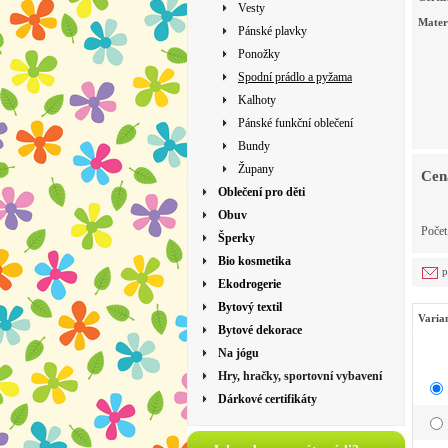
Vesty
Mater
Pánské plavky
Ponožky
Spodní prádlo a pyžama
Kalhoty
Pánské funkční oblečení
Bundy
Župany
Cen
Oblečení pro děti
Obuv
Poče
Šperky
Bio kosmetika
p
Ekodrogerie
Bytový textil
Varia
Bytové dekorace
Na jógu
Hry, hračky, sportovní vybavení
Dárkové certifikáty