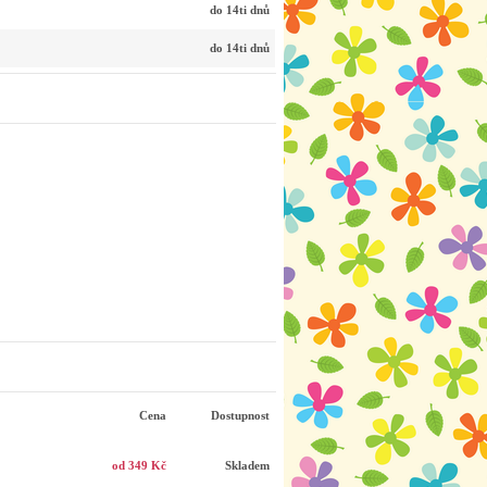
do 14ti dnů
do 14ti dnů
Cena
Dostupnost
od 349 Kč
Skladem