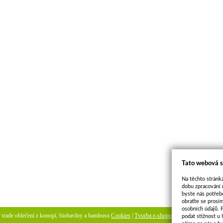
Tato webová s
Na těchto stránká
dobu zpracování 
byste nás potřeb
obraťte se prosí
osobních údajů. 
ir trade oblečení z konopí, biobavlny a bambusu
Cookies
|
Tvorba e-shopu
-
pronájem e-shopu
podat stížnost u