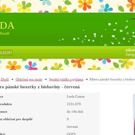
ÓDA
přírodě
zákaz
HLEDAT
Zaregi
Zboží
Oblečení pro muže
Spodní prádlo a pyžama
Albero pánské boxerky z biobav
ro pánské boxerky z biobavlny - červená
ce
Leela Cotton
roduktu
2131-079
pnost
do 14ti dnů
st oblečení pro dospělé
S
červená
ikát
GOTS