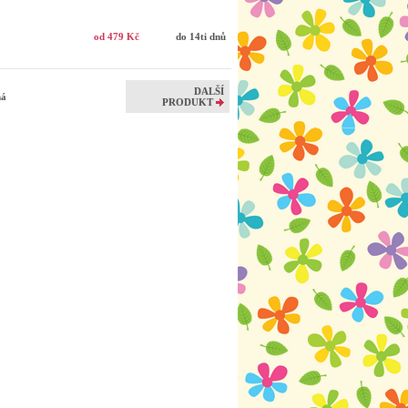
od 479 Kč
do 14ti dnů
DALŠÍ
ená
PRODUKT