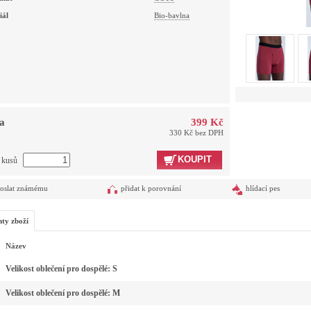
iál
Bio-bavlna
a
399 Kč
330 Kč bez DPH
KOUPIT
t kusů
oslat známému
přidat k porovnání
hlídací pes
nty zboží
Název
Velikost oblečení pro dospělé: S
Velikost oblečení pro dospělé: M