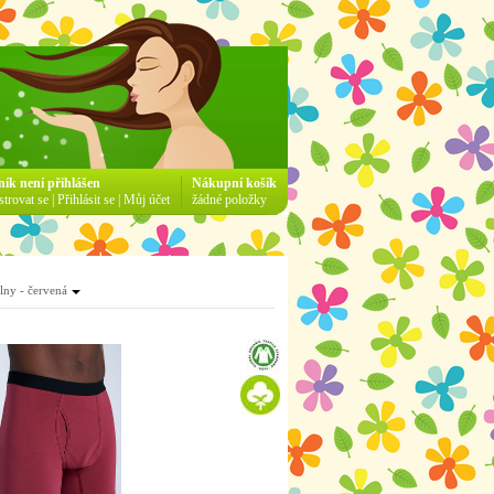
ník není přihlášen
Nákupní košík
strovat se
|
Přihlásit se
|
Můj účet
žádné položky
lny - červená