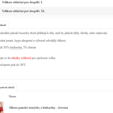
Velikost oblečení pro dospělé: L
Velikost oblečení pro dospělé: XL
zboží
ohodlné pánské boxerky těsně přiléhají k tělu, aniž by jakkoli táhly, škrtily, nebo stahovaly.
elmi jemné, hypo-alergenní a výborně odvádějí vlhkost.
iál: 95%
biobavlna
, 5% elastan
jte se do
tabulky velikostí
pro správnou volbu.
učujeme prát do 30°C
ativní zboží
Název
Albero pánské trenýrky z biobavlny - červená