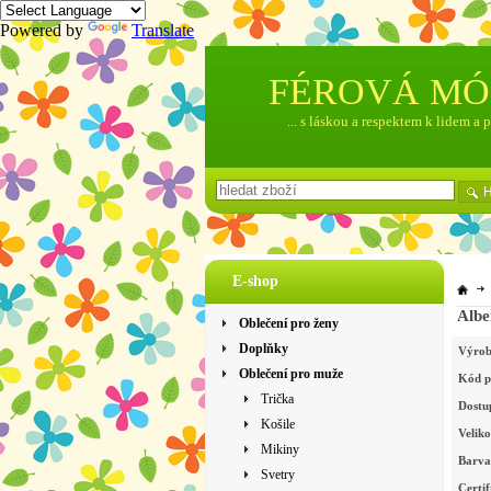
Powered by
Translate
FÉROVÁ M
... s láskou a respektem k lidem a 
E-shop
Albe
Oblečení pro ženy
Doplňky
Výrob
Oblečení pro muže
Kód p
Trička
Dostu
Košile
Veliko
Mikiny
Barva
Svetry
Certif