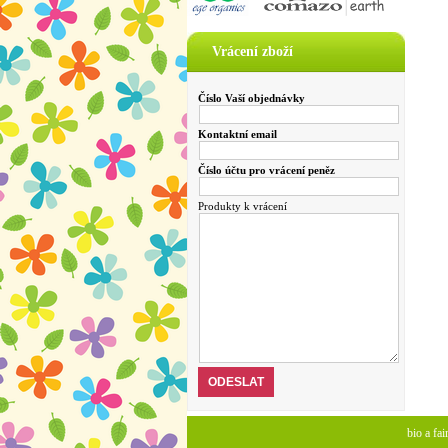
Vrácení zboží
Číslo Vaší objednávky
Kontaktní email
Číslo účtu pro vrácení peněz
Produkty k vrácení
bio a fa