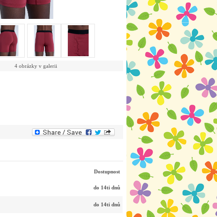
4 obrázky v galerii
Dostupnost
do 14ti dnů
do 14ti dnů