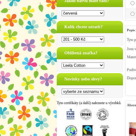
Jakou barvu máte rádi?
Kolik chcete utratit?
Popis 
Tyto p
Jsou v
Oblíbená značka?
Mater
Podíve
Dopor
Novinky nebo slevy?
Tyto certifikáty (a další) naleznete u výrobků.
Altern