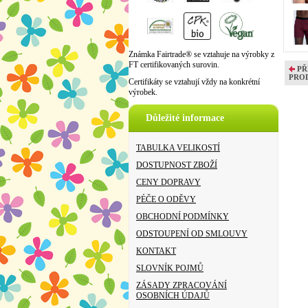
Známka Fairtrade® se vztahuje na výrobky z
FT certifikovaných surovin.
PŘ
PRO
Certifikáty se vztahují vždy na konkrétní
výrobek.
Důležité informace
TABULKA VELIKOSTÍ
DOSTUPNOST ZBOŽÍ
CENY DOPRAVY
PÉČE O ODĚVY
OBCHODNÍ PODMÍNKY
ODSTOUPENÍ OD SMLOUVY
KONTAKT
SLOVNÍK POJMŮ
ZÁSADY ZPRACOVÁNÍ
OSOBNÍCH ÚDAJŮ