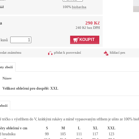
iál
100%
biobavlna
a
290 Kč
240 Kč bez DPH
KOUPIT
t kusů
oslat známému
přidat k porovnání
hlídací pes
nty zboží
Název
Velikost oblečení pro dospělé: XXL
zboží
 tričko s výstřihem do V, krátkými rukávy a mírně vypasovaným střihem je ušito ze 100% bi
ry oblečení v cm
S
M
L
XL
XXL
 hrudníku
99
105
111
117
123