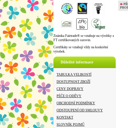
PŘ
PRO
Známka Fairtrade® se vztahuje na výrobky z
FT certifikovaných surovin.
Certifikáty se vztahují vždy na konkrétní
výrobek.
Důležité informace
TABULKA VELIKOSTÍ
DOSTUPNOST ZBOŽÍ
CENY DOPRAVY
PÉČE O ODĚVY
OBCHODNÍ PODMÍNKY
ODSTOUPENÍ OD SMLOUVY
KONTAKT
SLOVNÍK POJMŮ