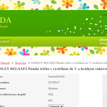
ÓDA
přírodě
zákaz
HLEDAT
Zaregi
Materiál
Biobavlna
STANLEY RELAXES Pánské tričko s výstřihem do V a krátkým ruk
LEY RELAXES Pánské tričko s výstřihem do V a krátkým rukávem 
ce
Stanley&Stella
roduktu
STTM537
pnost
Skladem
st oblečení pro dospělé
XXL
bílá
ikát