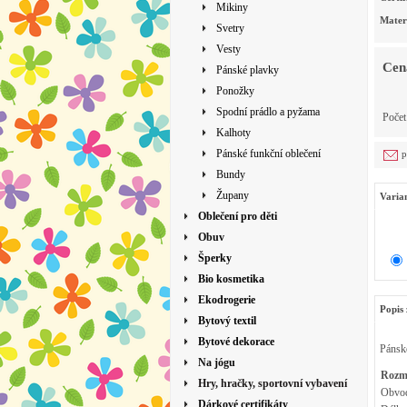
Mikiny
Mater
Svetry
Vesty
Cen
Pánské plavky
Ponožky
Spodní prádlo a pyžama
Poče
Kalhoty
Pánské funkční oblečení
p
Bundy
Župany
Varia
Oblečení pro děti
Obuv
Šperky
Bio kosmetika
Ekodrogerie
Popis 
Bytový textil
Bytové dekorace
Pánské
Na jógu
Rozmě
Hry, hračky, sportovní vybavení
Obvod
Dárkové certifikáty