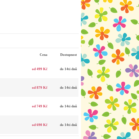
Cena
Dostupnost
od 499 Kč
do 14ti dnů
od 879 Kč
do 14ti dnů
od 749 Kč
do 14ti dnů
od 690 Kč
do 14ti dnů