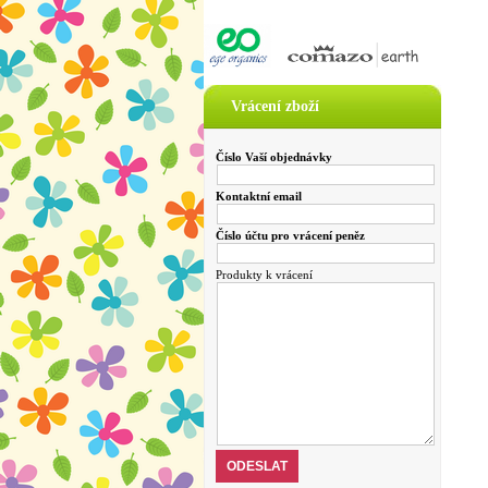
Vrácení zboží
Číslo Vaší objednávky
Kontaktní email
Číslo účtu pro vrácení peněz
Produkty k vrácení