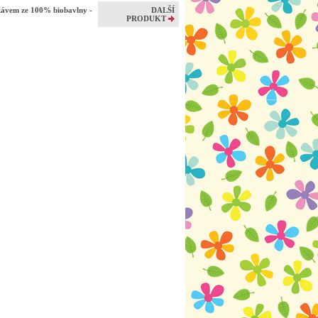
ávem ze 100% biobavlny -
DALŠÍ
PRODUKT