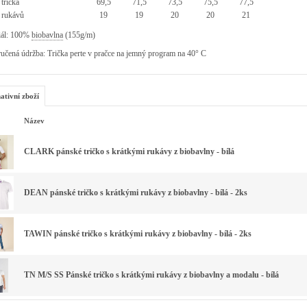
trička
69,5
71,5
73,5
75,5
77,5
 rukávů
19
19
20
20
21
iál: 100%
biobavlna
(155g/m)
učená údržba: Trička perte v pračce na jemný program na 40° C
ativní zboží
Název
CLARK pánské tričko s krátkými rukávy z biobavlny - bílá
DEAN pánské tričko s krátkými rukávy z biobavlny - bílá - 2ks
TAWIN pánské tričko s krátkými rukávy z biobavlny - bílá - 2ks
TN M/S SS Pánské tričko s krátkými rukávy z biobavlny a modalu - bílá