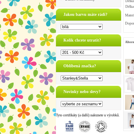
Délka 
Délka
Jakou barvu máte rádi?
Mater
Dopor
Kolik chcete utratit?
Altern
Oblíbená značka?
Novinky nebo slevy?
Tyto certifikáty (a další) naleznete u výrobků.