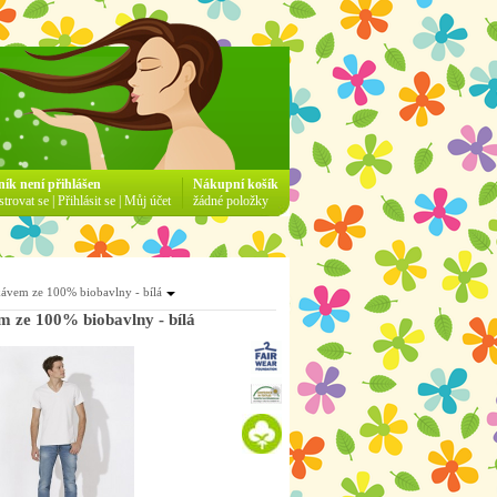
ník není přihlášen
Nákupní košík
strovat se
|
Přihlásit se
|
Můj účet
žádné položky
ávem ze 100% biobavlny - bílá
ze 100% biobavlny - bílá