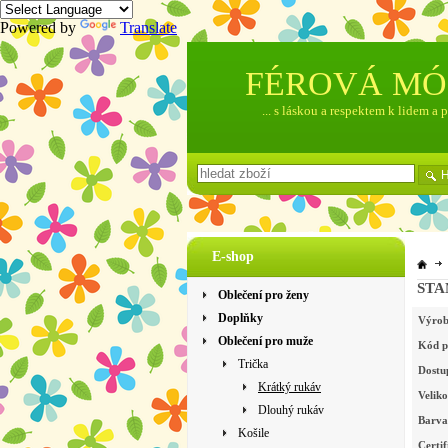
Powered by
Translate
FÉROVÁ M
... s láskou a respektem k lidem a 
E-shop
STAN
Oblečení pro ženy
Doplňky
Výrob
Oblečení pro muže
Kód p
Trička
Dostu
Krátký rukáv
Veliko
Dlouhý rukáv
Barva
Košile
Certif