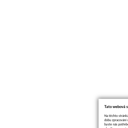
Tato webová s
Na těchto stránká
dobu zpracování 
byste nás potřeb