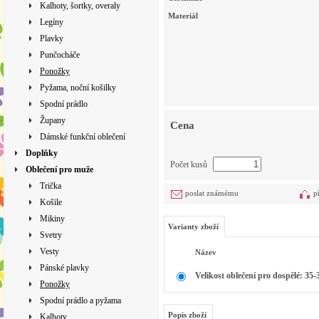
Kalhoty, šortky, overaly
Materiál
Legíny
Plavky
Punčocháče
Ponožky
Pyžama, noční košilky
Spodní prádlo
Župany
Cena
Dámské funkční oblečení
Doplňky
Počet kusů
Oblečení pro muže
Trička
poslat známému
p
Košile
Mikiny
Varianty zboží
Svetry
Vesty
Název
Pánské plavky
Velikost oblečení pro dospělé: 35-
Ponožky
Spodní prádlo a pyžama
Popis zboží
Kalhoty