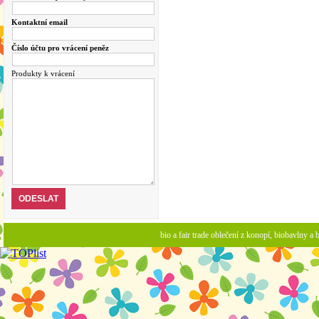
Kontaktní email
Číslo účtu pro vrácení peněz
Produkty k vrácení
bio a fair trade oblečení z konopí, biobavlny 