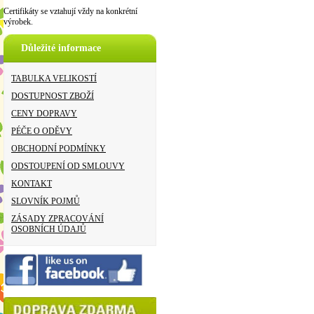
Certifikáty se vztahují vždy na konkrétní
výrobek.
Důležité informace
TABULKA VELIKOSTÍ
DOSTUPNOST ZBOŽÍ
CENY DOPRAVY
PÉČE O ODĚVY
OBCHODNÍ PODMÍNKY
ODSTOUPENÍ OD SMLOUVY
KONTAKT
SLOVNÍK POJMŮ
ZÁSADY ZPRACOVÁNÍ
OSOBNÍCH ÚDAJŮ