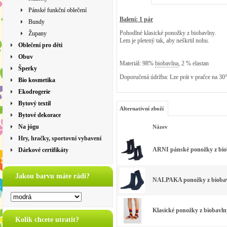
Pánské funkční oblečení
Balení: 1 pár
Bundy
Pohodlné klasické ponožky z biobavlny.
Župany
Lem je pletený tak, aby neškrtil nohu.
Oblečení pro děti
Obuv
Materiál: 98%
biobavlna
, 2 % elastan
Šperky
Doporučená údržba: Lze prát v pračce na 30
Bio kosmetika
Ekodrogerie
Bytový textil
Alternativní zboží
Bytové dekorace
Na jógu
Název
Hry, hračky, sportovní vybavení
ARNI pánské ponožky z biob
Dárkové certifikáty
Jakou barvu máte rádi?
NALPAKA ponožky z biobavl
Klasické ponožky z biobavln
Kolik chcete utratit?