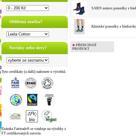
SARN unisex ponožky z bioba
Oblíbená značka?
Klasické ponožky z biobavln
PŘEDCHOZÍ
Novinky nebo slevy?
PRODUKT
Tyto certifikáty (a další) naleznete u výrobků.
Známka Fairtrade® se vztahuje na výrobky z
FT certifikovaných surovin.