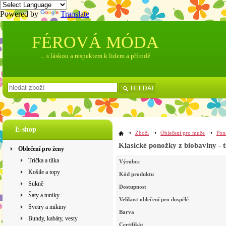
Powered by
Translate
FÉROVÁ MÓDA
... s láskou a respektem k lidem a přírodě
HLEDAT
E-shop
Zboží
Oblečení pro muže
Pon
Klasické ponožky z biobavlny -
Oblečení pro ženy
Trička a tílka
Výrobce
Košile a topy
Kód produktu
Sukně
Dostupnost
Šaty a tuniky
Velikost oblečení pro dospělé
Svetry a mikiny
Barva
Bundy, kabáty, vesty
Certifikát