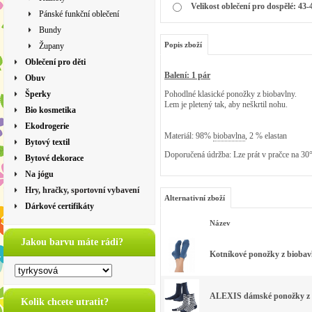
Velikost oblečení pro dospělé: 43-
Pánské funkční oblečení
Bundy
Popis zboží
Župany
Oblečení pro děti
Balení: 1 pár
Obuv
Šperky
Pohodlné klasické ponožky z biobavlny.
Lem je pletený tak, aby neškrtil nohu.
Bio kosmetika
Ekodrogerie
Materiál: 98%
biobavlna
, 2 % elastan
Bytový textil
Doporučená údržba: Lze prát v pračce na 30
Bytové dekorace
Na jógu
Hry, hračky, sportovní vybavení
Alternativní zboží
Dárkové certifikáty
Název
Jakou barvu máte rádi?
Kotníkové ponožky z biobavl
ALEXIS dámské ponožky z bi
Kolik chcete utratit?