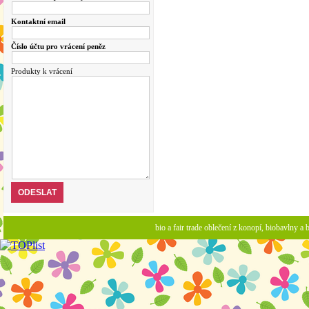
Kontaktní email
Číslo účtu pro vrácení peněz
Produkty k vrácení
bio a fair trade oblečení z konopí, biobavlny 