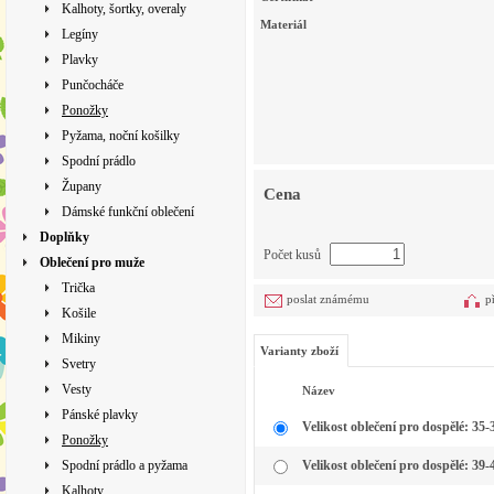
Kalhoty, šortky, overaly
Materiál
Legíny
Plavky
Punčocháče
Ponožky
Pyžama, noční košilky
Spodní prádlo
Župany
Cena
Dámské funkční oblečení
Doplňky
Počet kusů
Oblečení pro muže
Trička
poslat známému
p
Košile
Mikiny
Varianty zboží
Svetry
Vesty
Název
Pánské plavky
Velikost oblečení pro dospělé: 35-
Ponožky
Spodní prádlo a pyžama
Velikost oblečení pro dospělé: 39-
Kalhoty