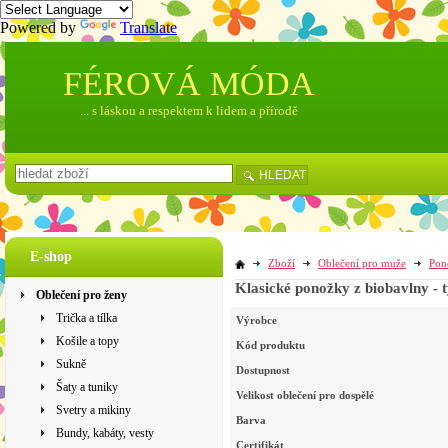
Powered by
Translate
FÉROVÁ MÓDA
... s láskou a respektem k lidem a přírodě
HLEDAT
E-shop
Zboží
Oblečení pro muže
Pon
Klasické ponožky z biobavlny -
Oblečení pro ženy
Trička a tílka
Výrobce
Košile a topy
Kód produktu
Sukně
Dostupnost
Šaty a tuniky
Velikost oblečení pro dospělé
Svetry a mikiny
Barva
Bundy, kabáty, vesty
Certifikát