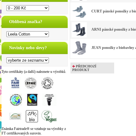
CURT pánské ponožky z bioba
Oblíbená značka?
ARNI pánské ponožky z biob
Novinky nebo slevy?
JEAN ponožky z biobavlny a
PŘEDCHOZÍ
PRODUKT
Tyto certifikáty (a další) naleznete u výrobků.
Známka Fairtrade® se vztahuje na výrobky z
FT certifikovaných surovin.