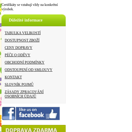
Certifikáty se vztahují vždy na konkrétní
výrobek.
Důležité informace
TABULKA VELIKOSTÍ
DOSTUPNOST ZBOŽÍ
CENY DOPRAVY
PÉČE O ODĚVY
OBCHODNÍ PODMÍNKY
ODSTOUPENÍ OD SMLOUVY
KONTAKT
SLOVNÍK POJMŮ
ZÁSADY ZPRACOVÁNÍ
OSOBNÍCH ÚDAJŮ