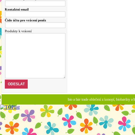
Kontaktní email
Číslo účtu pro vrácení peněz
Produkty k vrácení
bio a fair trade oblečení z konopí, biobavlny 