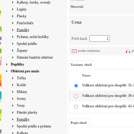
Kalhoty, šortky, overaly
Materiál
Legíny
Plavky
Cena
Punčocháče
Ponožky
Pyžama, noční košilky
Počet kusů
Spodní prádlo
Župany
poslat známému
p
Dámské funkční oblečení
Doplňky
Varianty zboží
Oblečení pro muže
Název
Trička
Košile
Velikost oblečení pro dospělé: 35-
Mikiny
Velikost oblečení pro dospělé: 39-
Svetry
Vesty
Velikost oblečení pro dospělé: 43-
Pánské plavky
Ponožky
Popis zboží
Spodní prádlo a pyžama
Kalhoty