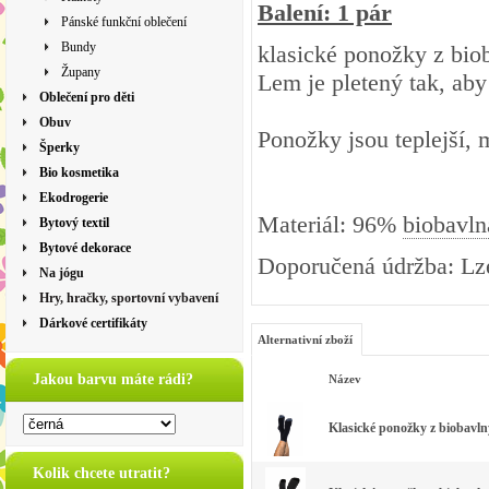
Balení: 1 pár
Pánské funkční oblečení
Bundy
klasické ponožky z biob
Župany
Lem je pletený tak, aby
Oblečení pro děti
Obuv
Ponožky jsou teplejší, 
Šperky
Bio kosmetika
Ekodrogerie
Materiál: 96%
biobavln
Bytový textil
Bytové dekorace
Doporučená údržba: Lze
Na jógu
Hry, hračky, sportovní vybavení
Dárkové certifikáty
Alternativní zboží
Jakou barvu máte rádi?
Název
Klasické ponožky z biobavl
Kolik chcete utratit?