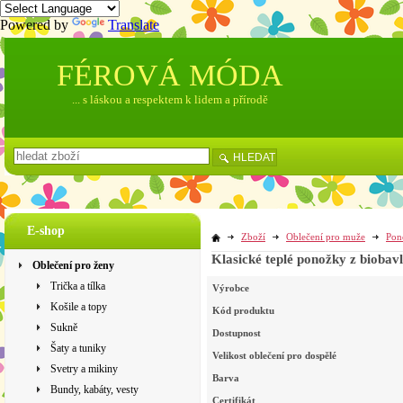
Powered by
Translate
FÉROVÁ MÓDA
... s láskou a respektem k lidem a přírodě
HLEDAT
E-shop
Zboží
Oblečení pro muže
Pon
Klasické teplé ponožky z biobavl
Oblečení pro ženy
Trička a tílka
Výrobce
Košile a topy
Kód produktu
Sukně
Dostupnost
Šaty a tuniky
Velikost oblečení pro dospělé
Svetry a mikiny
Barva
Bundy, kabáty, vesty
Certifikát