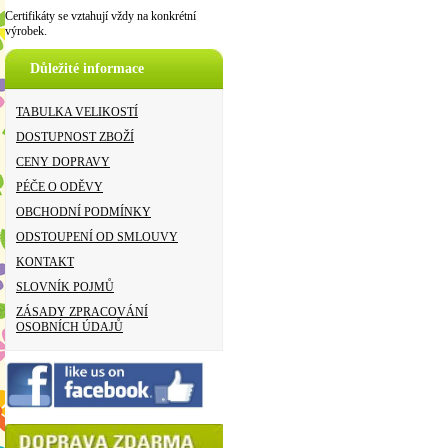
Certifikáty se vztahují vždy na konkrétní
výrobek.
Důležité informace
TABULKA VELIKOSTÍ
DOSTUPNOST ZBOŽÍ
CENY DOPRAVY
PÉČE O ODĚVY
OBCHODNÍ PODMÍNKY
ODSTOUPENÍ OD SMLOUVY
KONTAKT
SLOVNÍK POJMŮ
ZÁSADY ZPRACOVÁNÍ
OSOBNÍCH ÚDAJŮ