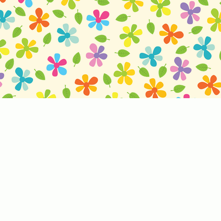
Tato webová stránka používá cookies
Na těchto stránkách fungují cookies, které naše společnosti využívaj
Zvolte prosím Vámi preferovanou variantu. Pokud byste nás potřebo