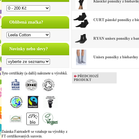
Klasické ponožky z biobavlny
CURT pánské ponožky z biob
Oblíbená značka?
RYAN unisex ponožky z bam
Novinky nebo slevy?
Unisex ponožky z biobavlny
Tyto certifikáty (a další) naleznete u výrobků.
PŘEDCHOZÍ
PRODUKT
Známka Fairtrade® se vztahuje na výrobky z
FT certifikovaných surovin.