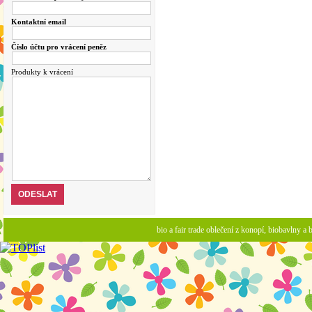
Kontaktní email
Číslo účtu pro vrácení peněz
Produkty k vrácení
bio a fair trade oblečení z konopí, biobavlny 