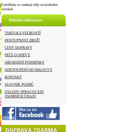
Certifikáty se vztahují vždy na konkrétní
výrobek.
Důležité informace
TABULKA VELIKOSTÍ
DOSTUPNOST ZBOŽÍ
CENY DOPRAVY
PÉČE O ODĚVY
OBCHODNÍ PODMÍNKY
ODSTOUPENÍ OD SMLOUVY
KONTAKT
SLOVNÍK POJMŮ
ZÁSADY ZPRACOVÁNÍ
OSOBNÍCH ÚDAJŮ