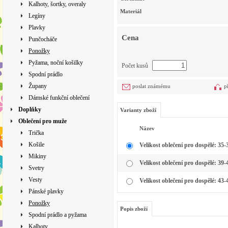
Kalhoty, šortky, overaly
Materiál
Legíny
Plavky
Cena
Punčocháče
Ponožky
Pyžama, noční košilky
Počet kusů
Spodní prádlo
Župany
poslat známému
p
Dámské funkční oblečení
Doplňky
Varianty zboží
Oblečení pro muže
Název
Trička
Košile
Velikost oblečení pro dospělé: 35-
Mikiny
Velikost oblečení pro dospělé: 39-
Svetry
Vesty
Velikost oblečení pro dospělé: 43-
Pánské plavky
Ponožky
Popis zboží
Spodní prádlo a pyžama
Kalhoty