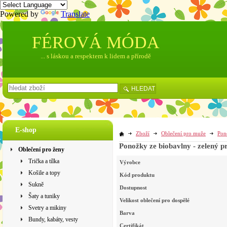
Powered by
Translate
FÉROVÁ MÓDA
... s láskou a respektem k lidem a přírodě
HLEDAT
E-shop
Zboží
Oblečení pro muže
Pon
Ponožky ze biobavlny - zelený p
Oblečení pro ženy
Trička a tílka
Výrobce
Košile a topy
Kód produktu
Sukně
Dostupnost
Šaty a tuniky
Velikost oblečení pro dospělé
Svetry a mikiny
Barva
Bundy, kabáty, vesty
Certifikát