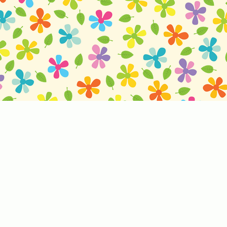
Tato webová stránka používá cookies
Na těchto stránkách fungují cookies, které naše společnosti využívaj
Zvolte prosím Vámi preferovanou variantu. Pokud byste nás potřebo