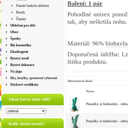
Balení: 1 pár
Pánské funkční oblečení
Bundy
Pohodlné unisex ponož
Župany
tak, aby neškrtila nohu.
Oblečení pro děti
Obuv
Šperky
Materiál: 96%
biobavln
Bio kosmetika
Ekodrogerie
Doporučená údržba: Lz
Bytový textil
štítku produktu.
Bytové dekorace
Na jógu
Hry, hračky, sportovní vybavení
Alternativní zboží
Dárkové certifikáty
Název
Jakou barvu máte rádi?
Ponožky ze biobavlny - zelen
Ponožky ze biobavlny - zele
Kolik chcete utratit?