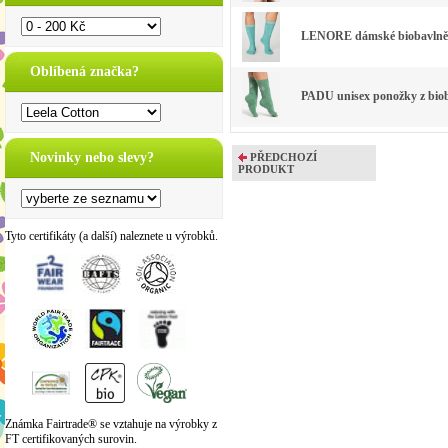
LENORE dámské biobavlněn
Oblíbená značka?
PADU unisex ponožky z biob
Novinky nebo slevy?
PŘEDCHOZÍ
PRODUKT
Tyto certifikáty (a další) naleznete u výrobků.
Známka Fairtrade® se vztahuje na výrobky z
FT certifikovaných surovin.