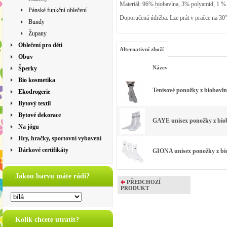
Materiál: 96%
biobavlna
, 3% polyamid, 1 % 
Pánské funkční oblečení
Doporučená údržba: Lze prát v pračce na 30
Bundy
Župany
Oblečení pro děti
Alternativní zboží
Obuv
Název
Šperky
Bio kosmetika
Tenisové ponožky z biobavlny
Ekodrogerie
Bytový textil
Bytové dekorace
GAYE unisex ponožky z biob
Na jógu
Hry, hračky, sportovní vybavení
Dárkové certifikáty
GIONA unisex ponožky z biob
Jakou barvu máte rádi?
PŘEDCHOZÍ
PRODUKT
Kolik chcete utratit?