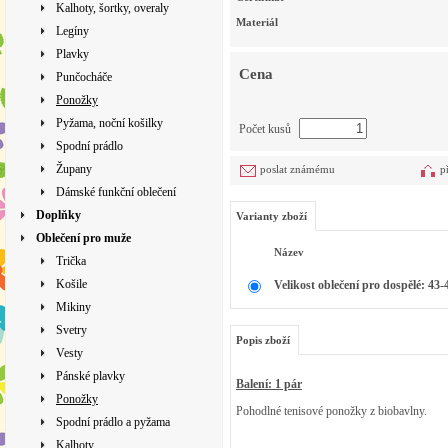
Kalhoty, šortky, overaly
Materiál
Legíny
Plavky
Cena
Punčocháče
Ponožky
Pyžama, noční košilky
Počet kusů
Spodní prádlo
Župany
poslat známému
p
Dámské funkční oblečení
Doplňky
Varianty zboží
Oblečení pro muže
Název
Trička
Košile
Velikost oblečení pro dospělé: 43-
Mikiny
Svetry
Popis zboží
Vesty
Pánské plavky
Balení: 1 pár
Ponožky
Pohodlné tenisové ponožky z biobavlny.
Spodní prádlo a pyžama
Kalhoty