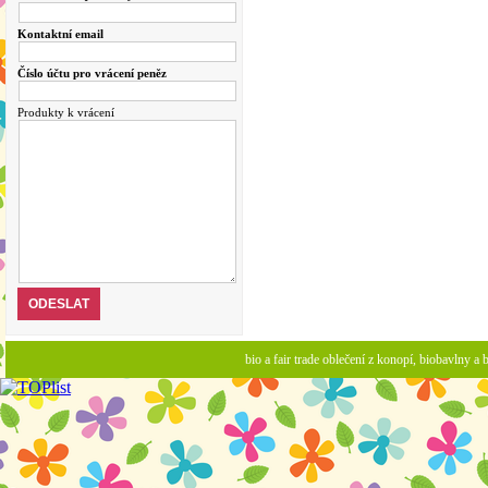
Kontaktní email
Číslo účtu pro vrácení peněz
Produkty k vrácení
bio a fair trade oblečení z konopí, biobavlny 