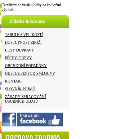
Certifikáty se vztahují vždy na konkrétní
výrobek.
Důležité informace
TABULKA VELIKOSTÍ
DOSTUPNOST ZBOŽÍ
CENY DOPRAVY
PÉČE O ODĚVY
OBCHODNÍ PODMÍNKY
ODSTOUPENÍ OD SMLOUVY
KONTAKT
SLOVNÍK POJMŮ
ZÁSADY ZPRACOVÁNÍ
OSOBNÍCH ÚDAJŮ