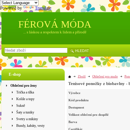
Powered by
Translate
FÉROVÁ MÓDA
... s láskou a respektem k lidem a přírodě
HLEDAT
E-shop
Zboží
Oblečení pro muže
Pon
Tenisové ponožky z biobavlny - 
Oblečení pro ženy
Trička a tílka
Výrobce
Košile a topy
Kód produktu
Sukně
Dostupnost
Šaty a tuniky
Velikost oblečení pro dospělé
Svetry a mikiny
Barva
Bundy, kabáty, vesty
Certifikát