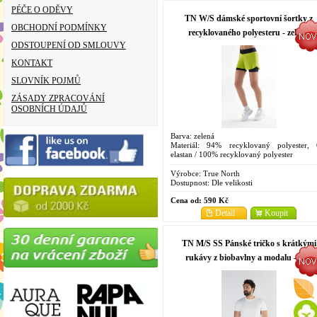
PÉČE O ODĚVY
TN W/S dámské sportovní šortky z
OBCHODNÍ PODMÍNKY
recyklovaného polyesteru - zelená
ODSTOUPENÍ OD SMLOUVY
KONTAKT
SLOVNÍK POJMŮ
ZÁSADY ZPRACOVÁNÍ
OSOBNÍCH ÚDAJŮ
Barva: zelená
Materiál: 94% recyklovaný polyester,
elastan / 100% recyklovaný polyester
Velikosti: XS, S, M, L, XL
Výrobce:
True North
Dostupnost:
Dle velikosti
Cena od:
590 Kč
Detail
Koupit
TN M/S SS Pánské tričko s krátkými
rukávy z biobavlny a modalu - bílá