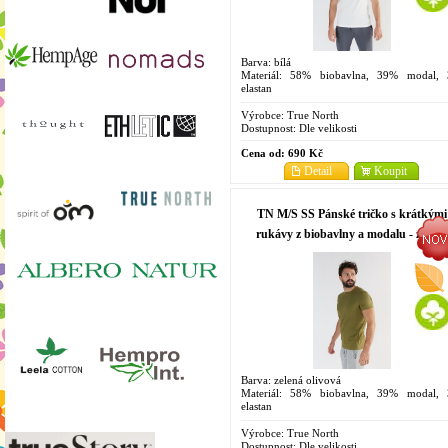
Barva: bílá
Materiál: 58% biobavlna, 39% modal,
elastan
Velikosti: S, M, L, XL, XXL
Výrobce:
True North
Dostupnost:
Dle velikosti
Cena od:
690 Kč
Detail
Koupit
TN M/S SS Pánské tričko s krátkými
rukávy z biobavlny a modalu - zelená
olivová
Barva: zelená olivová
Materiál: 58% biobavlna, 39% modal,
elastan
Velikosti: S, M, L, XL, XXL
Výrobce:
True North
Dostupnost:
Dle velikosti