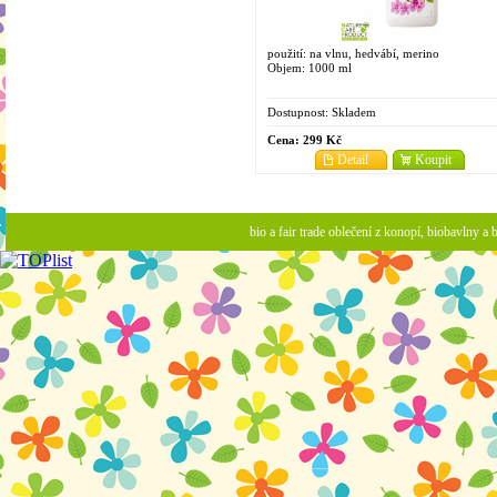
použití: na vlnu, hedvábí, merino
Objem: 1000 ml
Dostupnost:
Skladem
Cena:
299 Kč
Detail
Koupit
bio a fair trade oblečení z konopí, biobavlny 