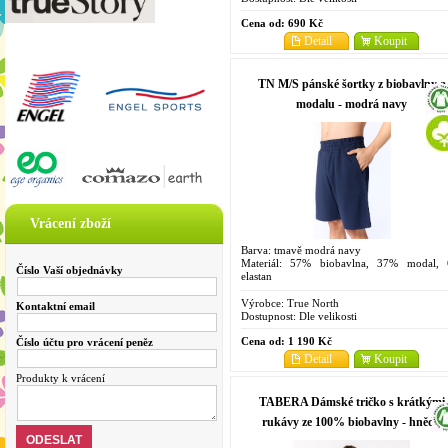
Cena od:
690 Kč
Detail
Koupit
TN M/S pánské šortky z biobavlny a
modalu - modrá navy
Vrácení zboží
Barva: tmavě modrá navy
Materiál: 57% biobavlna, 37% modal,
Číslo Vaší objednávky
elastan
Velikosti: S, M, L, XL, XXL
Výrobce:
True North
Kontaktní email
Dostupnost:
Dle velikosti
Cena od:
1 190 Kč
Číslo účtu pro vrácení peněz
Detail
Koupit
Produkty k vrácení
TABERA Dámské tričko s krátkými
rukávy ze 100% biobavlny - hnědá
affogato