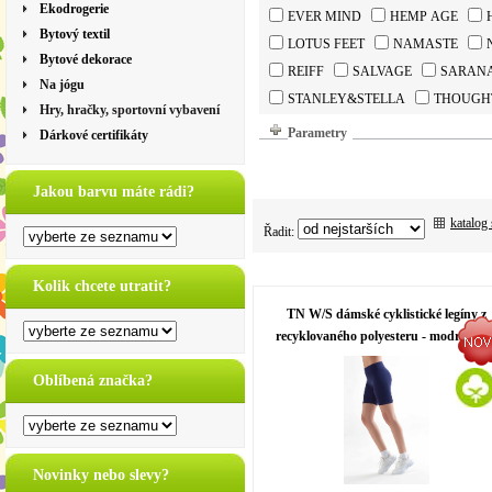
Ekodrogerie
EVER MIND
HEMP AGE
Bytový textil
LOTUS FEET
NAMASTE
Bytové dekorace
REIFF
SALVAGE
SARAN
Na jógu
STANLEY&STELLA
THOUGH
Hry, hračky, sportovní vybavení
Parametry
Dárkové certifikáty
Jakou barvu máte rádi?
katalog
Řadit:
Kolik chcete utratit?
TN W/S dámské cyklistické legíny z
recyklovaného polyesteru - modrá nav
Oblíbená značka?
Novinky nebo slevy?