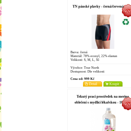
TN pánské plavky - černá/červená
Barva: černá
Materiál: 78% econyl, 22% elastan
Velikosti: S, M, L, Xl
Výrobce:
True North
Dostupnost:
Dle velikosti
Cena od:
999 Kč
Detail
Koupit
Tekutý prací prostředek na merino
oblečení s mydlicí lékařskou - 1000 ml