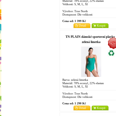
Materiál: 78% econyl, 22% elastan
Velikosti: S, M, L, Xl
Výrobce:
True North
Dostupnost:
Dle velikosti
Cena od:
1 399 Kč
Detail
Koupit
TN PLAIN dámské sportovní plavky 
zelená limetka
Barva: zelená limetka
Materiál: 78% econyl, 22% elastan
Velikosti: S, M, L, Xl
Výrobce:
True North
Dostupnost:
Dle velikosti
Cena od:
1 290 Kč
Detail
Koupit