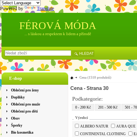
Powered by
Translate
FÉROVÁ MÓDA
... s láskou a respektem k lidem a přírodě
HLEDAT
Cena
(1510 produktů)
E-shop
Cena
- Strana 30
Oblečení pro ženy
Doplňky
Podkategorie:
Oblečení pro muže
0 - 200 Kč
201 - 500 Kč
501 - 7
Oblečení pro děti
Výrobci
Obuv
Šperky
ALBERO NATUR
AURA QUE
Bio kosmetika
CONTINENTAL CLOTHING
E