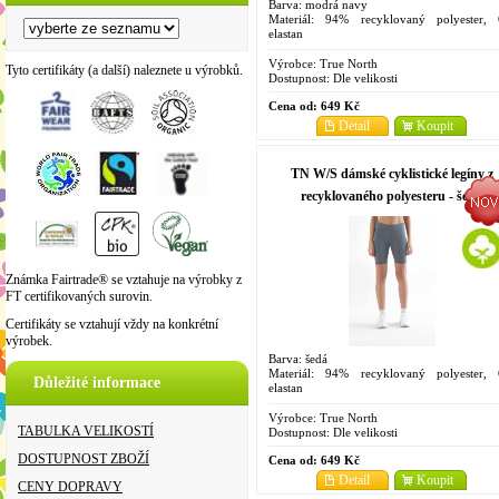
Barva: modrá navy
Materiál: 94% recyklovaný polyester,
elastan
Velikosti: XS, S, M, L, XL
Výrobce:
True North
Tyto certifikáty (a další) naleznete u výrobků.
Dostupnost:
Dle velikosti
Cena od:
649 Kč
Detail
Koupit
TN W/S dámské cyklistické legíny z
recyklovaného polyesteru - šedá
Známka Fairtrade® se vztahuje na výrobky z
FT certifikovaných surovin.
Certifikáty se vztahují vždy na konkrétní
výrobek.
Barva: šedá
Materiál: 94% recyklovaný polyester,
Důležité informace
elastan
Velikosti: XS, S, M, L, XL
Výrobce:
True North
TABULKA VELIKOSTÍ
Dostupnost:
Dle velikosti
DOSTUPNOST ZBOŽÍ
Cena od:
649 Kč
Detail
Koupit
CENY DOPRAVY