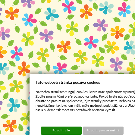
Tato webová stránka používá cookies
Na těchto stránkách fungují cookies, které naše společnosti využívaj
Zvolte prosím Vámi preferovanou variantu. Pokud byste nás potřebo
obraťte se prosím na společnost, jejíž stránky procházíte, nebo na 
nenakládáme, jak bychom měli, máte možnost podat stížnost u Úřadu
nás a budeme tak moct Váš požadavek obratem vyřešit.
Povolit vše
Povolit pouze nutné