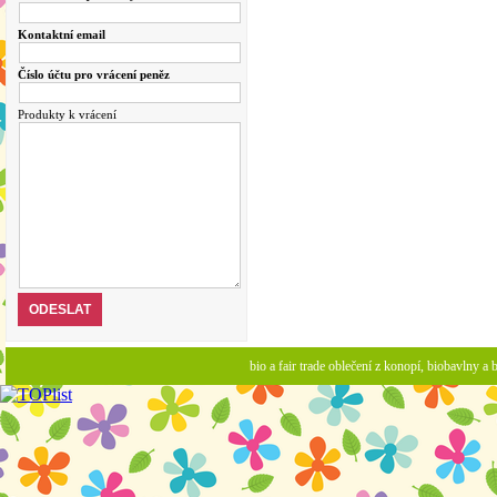
Kontaktní email
Číslo účtu pro vrácení peněz
Produkty k vrácení
bio a fair trade oblečení z konopí, biobavlny 