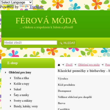
Powered by
Translate
FÉROVÁ MÓDA
... s láskou a respektem k lidem a přírodě
HLEDAT
E-shop
Zboží
Oblečení pro muže
Pon
Klasické ponožky z biobavlny - 
Oblečení pro ženy
Trička a tílka
Výrobce
Košile a topy
Kód produktu
Sukně
Dostupnost
Šaty a tuniky
Velikost oblečení pro dospělé
Svetry a mikiny
Barva
Bundy, kabáty, vesty
Certifikát