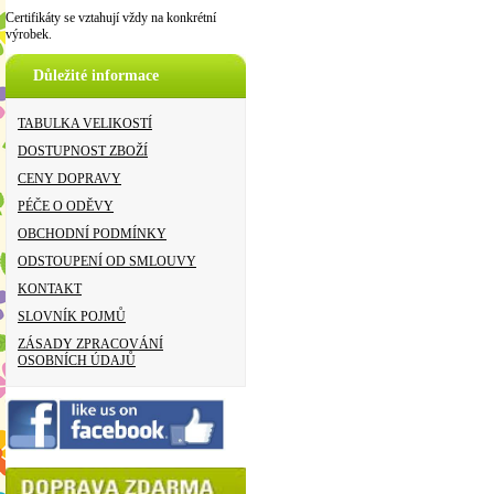
Certifikáty se vztahují vždy na konkrétní
výrobek.
Důležité informace
TABULKA VELIKOSTÍ
DOSTUPNOST ZBOŽÍ
CENY DOPRAVY
PÉČE O ODĚVY
OBCHODNÍ PODMÍNKY
ODSTOUPENÍ OD SMLOUVY
KONTAKT
SLOVNÍK POJMŮ
ZÁSADY ZPRACOVÁNÍ
OSOBNÍCH ÚDAJŮ