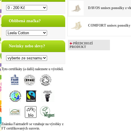
DAVOS unisex ponožky z vln
Oblíbená značka?
COMFORT unisex ponožky z 
PŘEDCHOZÍ
Novinky nebo slevy?
PRODUKT
Tyto certifikáty (a další) naleznete u výrobků.
Známka Fairtrade® se vztahuje na výrobky z
FT certifikovaných surovin.