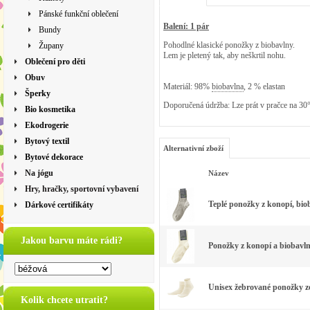
Pánské funkční oblečení
Balení: 1 pár
Bundy
Pohodlné klasické ponožky z biobavlny.
Župany
Lem je pletený tak, aby neškrtil nohu.
Oblečení pro děti
Obuv
Materiál: 98%
biobavlna
, 2 % elastan
Šperky
Doporučená údržba: Lze prát v pračce na 30
Bio kosmetika
Ekodrogerie
Bytový textil
Alternativní zboží
Bytové dekorace
Na jógu
Název
Hry, hračky, sportovní vybavení
Teplé ponožky z konopí, biob
Dárkové certifikáty
Jakou barvu máte rádi?
Ponožky z konopí a biobavln
Unisex žebrované ponožky z
Kolik chcete utratit?