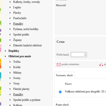
Kalhoty, šortky, overaly
Materiál
Legíny
Plavky
Punčocháče
Ponožky
Pyžama, noční košilky
Spodní prádlo
Župany
Cena
Dámské funkční oblečení
Doplňky
Počet kusů
Oblečení pro muže
Trička
poslat známému
p
Košile
Mikiny
Varianty zboží
Svetry
Vesty
Název
Pánské plavky
Velikost oblečení pro dospělé: 35-
Ponožky
Spodní prádlo a pyžama
Popis zboží
Kalhoty